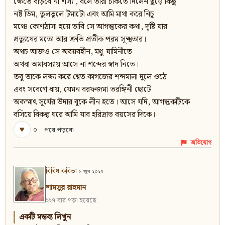
ক্ষেতে বাড়বে না শস্য’, বলে তাঁরা চকিতে দিলেন ছুড়ে কিছু
নষ্ট ডিম, তুলতুলে টমাটো এবং আমি মাথা করে নিচু
মঞ্চে কোণঠাসা হয়ে ভাবি সে আগন্তুকের কথা, দৃষ্টি যার
প্রত্যুষের মতো আর শ্রুতি প্রতীক পরম সূক্ষ্মতার।
অথচ আজও সে অবয়বহীন, মধু-যামিনীতে
অথবা অমাবস্যায় আসে না শব্দের স্বাদ নিতে।
তবু তাকে লক্ষ্য করে শ্বেত কাগজের শব্দমালা দুলে ওঠে
এবং সবেগে ধায়, যেমন বরফজমা তরঙ্গিনী ছোটে
অকস্মাৎ সূর্যের উদার বুকে লীন হতে। আসে যদি, আগন্তুকটিকে
বসিয়ে বিকল্প ঘরে আমি যাব হরিদ্রাভ বয়সের দিকে।
♥
০
পরে পড়বো
অভিযোগ
বিবিধ কবিতা
১ জুন ২০২৪
শামসুর রাহমান
২২৭ বার পড়া হয়েছে
একটি মন্তব্য লিখুন