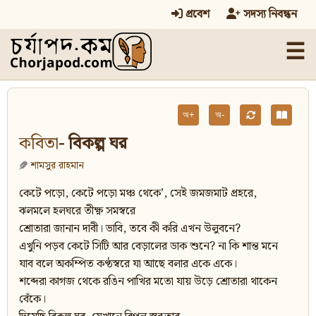
প্রবেশ
সদস্য নিবন্ধন
☰
অ+
অ-
কবিতা
- বিকল্প ঘর
শামসুর রাহমান
কেটে পড়ো, কেটে পড়ো মঞ্চ থেকে’, সেই জমজমাট প্রহরে,
ঝলমলে হলঘরে তীক্ষ্ণ সমস্বরে
শ্রোতারা জানান দাবী। ভাবি, তবে কী করি এখন উলুবনে?
এখুনি পড়ব কেটে সিটি আর বেড়ালের ডাক শুনে? না কি শান্ত মনে
যাব বলে অকম্পিত কণ্ঠস্বরে যা আছে বলার একে একে।
শব্দেরা কাগজ থেকে রঙিন পাখির মতো যায় উড়ে শ্রোতারা থাকেন
বেঁকে।