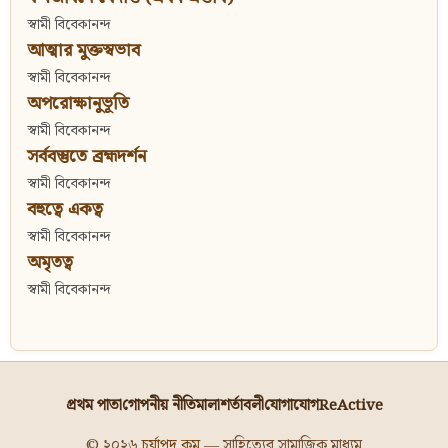
স্বামী বিবেকানন্দ
আত্মার মুক্তস্বভাব
স্বামী বিবেকানন্দ
অপরোক্ষানুভূতি
স্বামী বিবেকানন্দ
সর্ববস্তুতে ব্রহ্মদর্শন
স্বামী বিবেকানন্দ
বহুত্বে একত্ব
স্বামী বিবেকানন্দ
অমৃতত্ব
স্বামী বিবেকানন্দ
প্রথম পাতা
গোপনীয় নীতিমালা
শর্তাবলী
যোগাযোগ
ReActive
© ২০২৬
চর্যাপদ.কম
— সাহিত্যের সামাজিক মাধ্যম