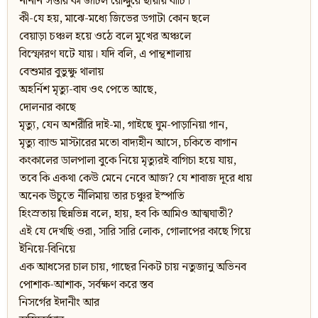
নানান সত্তার কী জটিল রোদ্দুরে ছায়ায় বাঁচি।
কী-যে হয়, মাঝে-মধ্যে জিভের ডগাটা কোন ছলে
বেয়াড়া চঞ্চল হয়ে ওঠে বলে মুখের অঞ্চলে
বিস্ফোরণ ঘটে যায়। যদি বলি, এ পান্থশালায়
বেশুমার বুভুক্ষু থালায়
অহর্নিশ মৃত্যু-বাঘ ওৎ পেতে আছে,
দোলনার কাছে
মৃত্যু, যেন অশরীরি দাই-মা, গাইছে ঘুম-পাড়ানিয়া গান,
মৃত্যু ব্যান্ড মাস্টারের মতো বাদ্যহীন আসে, চকিতে বাগান
কংকালের ডালপালা বুকে নিয়ে মৃত্যুরই বাগিচা হয়ে যায়,
তবে কি একথা কেউ মেনে নেবে আজ? যে শাবাজ দূরে ধায়
অনেক উঁচুতে নীলিমায় তার চঞ্চুর ইস্পাতি
হিংস্রতায় ছিন্নভিন্ন বলে, হায়, হব কি আমিও আত্মঘাতী?
এই যে দেখছি ওরা, সারি সারি লোক, গোলাপের কাছে গিয়ে
ইনিয়ে-বিনিয়ে
এক আধসের চাল চায়, গাছের নিকট চায় নতুজানু অভিনব
পোশাক-আশাক, সর্বক্ষণ করে স্তব
নিসর্গের ইদানীং আর