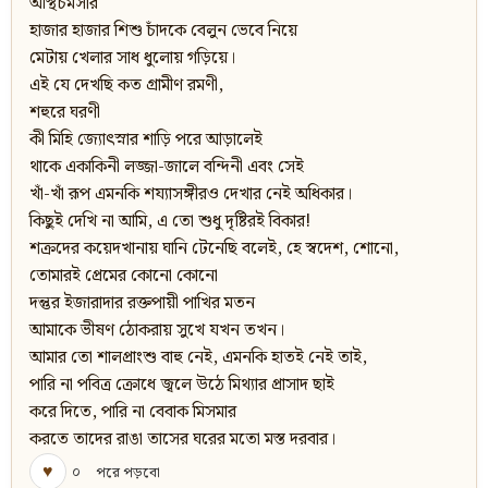
অস্থিচর্মসার
হাজার হাজার শিশু চাঁদকে বেলুন ভেবে নিয়ে
মেটায় খেলার সাধ ধুলোয় গড়িয়ে।
এই যে দেখছি কত গ্রামীণ রমণী,
শহুরে ঘরণী
কী মিহি জ্যোৎস্নার শাড়ি পরে আড়ালেই
থাকে একাকিনী লজ্জা-জালে বন্দিনী এবং সেই
খাঁ-খাঁ রূপ এমনকি শয্যাসঙ্গীরও দেখার নেই অধিকার।
কিছুই দেখি না আমি, এ তো শুধু দৃষ্টিরই বিকার!
শক্রদের কয়েদখানায় ঘানি টেনেছি বলেই, হে স্বদেশ, শোনো,
তোমারই প্রেমের কোনো কোনো
দন্তুর ইজারাদার রক্তপায়ী পাখির মতন
আমাকে ভীষণ ঠোকরায় সুখে যখন তখন।
আমার তো শালপ্রাংশু বাহু নেই, এমনকি হাতই নেই তাই,
পারি না পবিত্র ক্রোধে জ্বলে উঠে মিথ্যার প্রাসাদ ছাই
করে দিতে, পারি না বেবাক মিসমার
করতে তাদের রাঙা তাসের ঘরের মতো মস্ত দরবার।
♥
০
পরে পড়বো