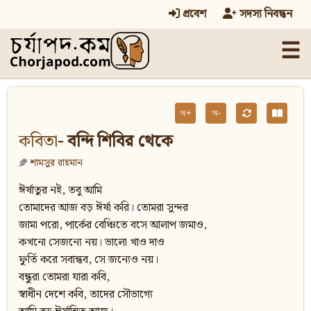
প্রবেশ
সদস্য নিবন্ধন
☰
অ+
অ-
কবিতা
- বন্দি শিবির থেকে
শামসুর রাহমান
ঈর্ষাতুর নই, তবু আমি
তোমাদের আজ বড় ঈর্ষা করি। তোমরা সুন্দর
জামা পরো, পার্কের বেঞ্চিতে বসে আলাপ জমাও,
কখনো সেজন্যে নয়। ভালো খাও দাও
ফুর্তি করে সবান্ধব, সে জন্যেও নয়।
বন্ধুরা তোমরা যারা কবি,
স্বাধীন দেশে কবি, তাদের সৌভাগ্যে