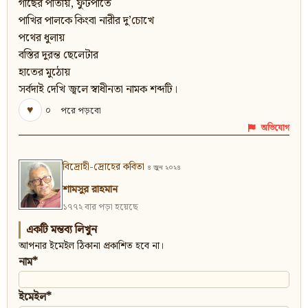
গাছের পাতায়, ফুটপাতে
পাখির পালকে কিংবা নারীর দু’চোখে
পথের ধুলায়
বস্তির দুরন্ত ছেলেটার
হাতের মুঠোয়
সর্বদাই দেখি জ্বলে স্বাধীনতা নামক শব্দটি।
♥
০
পরে পড়বো
অভিযোগ
বিদ্রোহী-দ্রোহের কবিতা
৪ জুন ২০২৪
শামসুর রাহমান
১৭৭২ বার পড়া হয়েছে
একটি মন্তব্য লিখুন
আপনার ইমেইল ঠিকানা প্রকাশিত হবে না।
নাম*
ইমেইল*