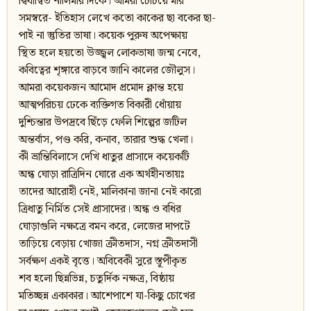
দ্বিধান্বিত নীলিমার দিকে। আমরা চেঁচিয়ে মরি
সমস্বরে- ইতিহাস লেখে কতো কাকের ছা বকের ছা-
পাই না স্তুতির ভাষা। কয়েক পুরুষ অপেক্ষায়
স্থিত হলে হয়তো উজ্জ্বল লোকভাষা জন্ম নেবে,
কবিত্বের শৃঙ্গারে বাড়বে জানি কালের জৌলুস।
আমরা কয়েকজন আমোদ প্রমোদ ক্লান্ত হয়ে
আত্মপরিচয় ঢেকে ব্যক্তিগত বিকারী ধোঁয়ায়
দুশ্চিন্তার উপদ্রবে ছিঁড়ে ফেলি শিল্পের জটিল
অন্তর্বাস, পণ্ড করি, কনাব, তারার শুদ্ধ খেলা।
কী ভ্রান্তিবিলাসে দেখি ধাতুর প্রাসাদে কয়েকটি
অন্ধ ঘোড়া রাত্রিদিন ঘোরে এক অর্থহীনতায়ঃ
তাদের আরোহী নেই, মালিকানা জানা নেই কারো
ত্রিধাতু নির্মিত সেই প্রাসাদের। অন্ধ ও বধির
ঘোড়াগুলি নক্ষত্রে বমন করে, লেজের দাপটে
তাড়িয়ে বেড়ায় খোজা ক্রীতদাস, নগ্ন ক্রীতদাসী
সর্বক্ষণ একই বৃত্তে। অবিবেকী সুরে স্তূপীকৃত
শব হলো ছিন্নভিন্ন, চতুর্দিক নক্ষত্র, বিষ্ঠায়
মতিচ্ছন্ন একাকার। আশেপাশে যা-কিছু চোখের