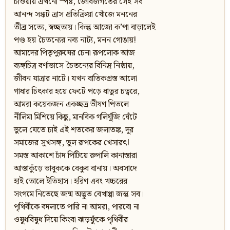
চাওয়ায় এখনো স্পষ্ট, জোবজগতের সেই সব
আনন্দ সঙ্কট ত্রাস প্রতিক্রিয়া খোঁজে মননের
তীব্র সত্যে, স্বচ্ছতায়। কিন্তু আজো ক’পা বাড়ালেই
পণ্ড হয় চৈতন্যের নব্য নাট্য, মনন গোঙায়!
আমাদের পিতৃপুরুষের চেনা রূপলোক আজ
ব্যঙ্গচিত্র বর্ণাভাসে চৈতন্যের বিনিদ্র নিষ্ঠায়,
জীবন যাত্রার নাটে। যখন বাতিকগ্রস্ত আলো
গাধার চিৎকার হয়ে ফেটে পড়ে ধাতুর চত্বরে,
আমরা কয়েকজন একচ্ছত্র ভীষণ পিতলে
নীলিমা মিশিয়ে কিছু, মানবিক গলিঘুঁজি ঘেঁটে
ভুলে যেতে চাই এই শতকের জলাতঙ্ক, দূর
সমাজের সুখসঙ্গ, ভুল রূপকের খেসারৎ!
সমস্ত আকাশে চাঁদ পিটিয়ে রুপালি কানাস্তারা
আস্তাকুঁড়ে ভাবুককে বেকুব বানায়। অবসাদে
হাই তোলে ইতিহাস। হরিণ এবং খচ্চরের
সংগমে নিতেছে জন্ম অদ্ভুত বেখাপ্পা জন্তু সব।
পৃথিবীকে বদলাতে পারি না আমরা, পারবো না
ওষুধবিষুধ দিয়ে কিংবা ঝাড়ফুঁকে পৃথিবীর