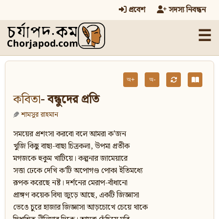
প্রবেশ
সদস্য নিবন্ধন
☰
অ+
অ-
কবিতা
- বন্ধুদের প্রতি
শামসুর রাহমান
সময়ের প্রশংসা করবো বলে আমরা ক’জন
খুজি কিছু বাছা-বাছা চিত্রকলা, উপমা প্রতীক
মগজকে হুকুম খাটিয়ে। কল্পনার জামেয়ারে
সত্তা ঢেকে দেখি ক’টি অপোগণ্ড পোকা ইতিমধ্যে
রূপক করেছে নষ্ট। দর্শনের মেরাপ-বাঁধানো
প্রাঙ্গণ কয়েক বিঘা জুড়ে আছে, একটি জিজ্ঞাসা
ভেঙে চুরে হাজার জিজ্ঞাসা আড়চোখে চেয়ে থাকে