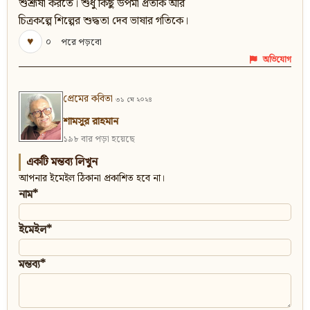
শুশ্রূষা করতে। শুধু কিছু উপমা প্রতীক আর
চিত্রকল্পে শিল্পের শুদ্ধতা দেব ভাষার গতিকে।
♥
০
পরে পড়বো
অভিযোগ
প্রেমের কবিতা
৩১ মে ২০২৪
শামসুর রাহমান
১৯৮ বার পড়া হয়েছে
একটি মন্তব্য লিখুন
আপনার ইমেইল ঠিকানা প্রকাশিত হবে না।
নাম*
ইমেইল*
মন্তব্য*