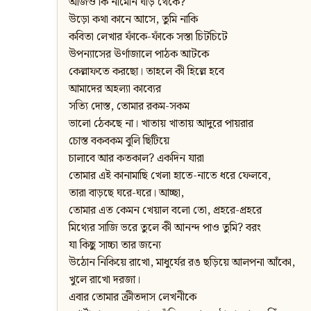
আজও কি নামেনি ঘাড় থেকে?
উড়ো কথা কানে আসে, তুমি নাকি
কবিতা লেখার ফাঁকে-ফাঁকে সস্তা চিটচিটে
উপন্যাসের ঊর্ণাজালে পাঠক আটকে
কেল্লাফতে করছো। তাহলে কী হিল্লে হবে
আমাদের অহল্যা কাব্যের
সত্যি দোস্ত, তোমার রকম-সকম
ভালো ঠেকছে না। খাতায় খাতায় আদুরে পায়রার
চোস্ত বকবকম বুলি ছিটিয়ে
চালাবে আর কতকাল? একদিন যারা
তোমার এই কানামাছি খেলা হাতে-নাতে ধরে ফেলবে,
তারা বাড়ছে ঘরে-ঘরে। আচ্ছা,
তোমার এত কেমন খেয়াল বলো তো, প্রহরে-প্রহরে
মিথ্যের সাজি ভরে তুলে কী আনন্দ পাও তুমি? বরং
যা কিছু সাচ্চা তার জন্যে
উঠোন নিকিয়ে রাখো, মাধুর্যের রঙ ছড়িয়ে আলপনা আঁকো,
খুলে রাখো দরজা।
এবার তোমার ক্রীতদাস লেখনীকে