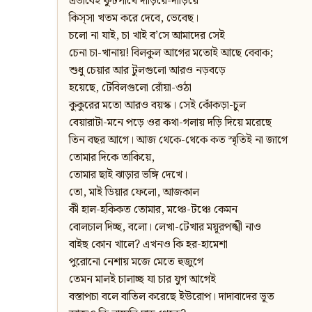
এভাবেই ফুটপাথে দাঁড়িয়ে-দাঁড়িয়ে
কিস্‌সা খতম করে দেবে, ভেবেছ।
চলো না যাই, চা খাই ব’সে আমাদের সেই
চেনা চা-খানায়! বিলকুল আগের মতোই আছে বেবাক;
শুধু চেয়ার আর টুলগুলো আরও নড়বড়ে
হয়েছে, টেবিলগুলো রোঁয়া-ওঠা
কুকুরের মতো আরও বয়স্ক। সেই কোঁকড়া-চুল
বেয়ারাটা-মনে পড়ে ওর কথা-গলায় দড়ি দিয়ে মরেছে
তিন বছর আগে। আজ থেকে-থেকে কত স্মৃতিই না জাগে
তোমার দিকে তাকিয়ে,
তোমার ছাই ঝাড়ার ভঙ্গি দেখে।
তো, মাই ডিয়ার ফেলো, আজকাল
কী হাল-হকিকত তোমার, মঞ্চে-টঞ্চে কেমন
বোলচাল দিচ্ছ, বলো। লেখা-টেখার ময়ূরপঙ্খী নাও
বাইছ কোন খালে? এখনও কি হর-হামেশা
পুরোনো নেশায় মজে মেতে হুজুগে
তেমন মালই চালাচ্ছ যা চার যুগ আগেই
বস্তাপচা বলে বাতিল করেছে ইউরোপ। দাদাবাদের ভূত