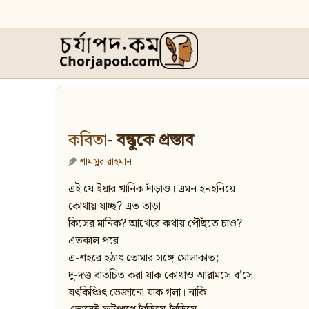
কবিতা
- বন্ধুকে প্রস্তাব
শামসুর রাহমান
এই যে ইয়ার খানিক দাঁড়াও। এমন হনহনিয়ে
কোথায় যাচ্ছ? এত তাড়া
কিসের মানিক? আখেরে কথায় পৌঁছতে চাও?
এতকাল পরে
এ-শহরে হঠাৎ তোমার সঙ্গে মোলাকাত;
দু-দণ্ড বাতচিত করা যাক কোথাও আরামসে ব’সে
যৎকিঞ্চিৎ ভেজানো যাক গলা। নাকি