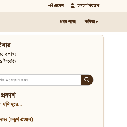
প্রবেশ
সদস্য নিবন্ধন
প্রথম পাতা
কবিতা
িবার
৩ বঙ্গাব্দ
৬ ইংরেজি
 প্রকাশ
 যদি দূরে...
্ত (চতুর্থ প্রস্তাব)