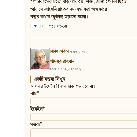
স্পার্টাকাসের মতো ঘাড় ঝাঁকিয়ে, শক্ত, ঠাণ্ডা শেকল ছিঁড়ে
আয়ামে জাহেলিয়াতের দম-বন্ধ করা অন্ধকারে
নতুন কথার স্ফুলিঙ্গ ছড়াতে বলো।
♥
০
পরে পড়বো
বিবিধ কবিতা
৫ জুন ২০২৪
শামসুর রাহমান
২১৭ বার পড়া হয়েছে
একটি মন্তব্য লিখুন
আপনার ইমেইল ঠিকানা প্রকাশিত হবে না।
নাম*
ইমেইল*
মন্তব্য*