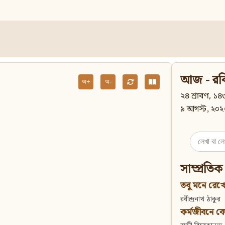
আজ - রব
অ+
অ-
২৪ শ্রাবণ, ১৪৩
৯ আগস্ট, ২০২
Search
for:
সাম্প্রতিক
তবু মনে রেখো
রবীন্দ্রনাথ ঠাকুর
কর্মজীবনে বেদান