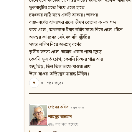
হেলে দুলে মগজের তেপান্তর মাঠে। স্বরবর্ণের নিঃসঙ্গ আদ্যাক্ষর
ফুলবাবুটির মতো নিয়ে এলো হাতে
চমৎকার লাঠি মানে একটি আকার। তারপর
ব্যঞ্জনবর্ণের আদ্যাক্ষর এলো ভীষণ বেতালা কা-কা শব্দ
করে এলো, আকারকে ইয়ার বক্সির মতো নিয়ে এলো টেনে।
অনন্তর ক্যারমের সেই মধ্যমণি ঘুঁটিটির
সমস্ত লালিম নিয়ে অন্তঃস্থ বর্ণের
তৃতীয় সদস্য এলো-আমার খাতার পাতা জুড়ে
কেবলি ক্ষুধার্ত চোখ, কেবলি ভিক্ষার পাত্র আর
শুধু ভিড়, তিল তিল ক্ষয়ে-যাওয়া প্রায়
উবে-যাওয়া অস্তিত্বের ছায়ান্ধ মিছিল।
♥
০
পরে পড়বো
প্রেমের কবিতা
২ জুন ২০২৪
শামসুর রাহমান
৫৪৯ বার পড়া হয়েছে