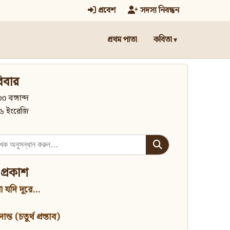
প্রবেশ
সদস্য নিবন্ধন
প্রথম পাতা
কবিতা
িবার
৩ বঙ্গাব্দ
৬ ইংরেজি
 প্রকাশ
 যদি দূরে...
্ত (চতুর্থ প্রস্তাব)