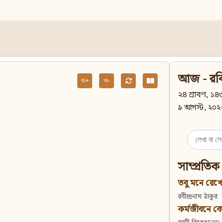
আজ - রব
অ+
অ-
২৪ শ্রাবণ, ১৪৩
৯ আগস্ট, ২০২
Search
for:
সাম্প্রতিক
তবু মনে রেখো
রবীন্দ্রনাথ ঠাকুর
কর্মজীবনে বেদান