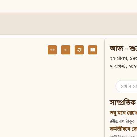
আজ - শুক
অ+
অ-
২২ শ্রাবণ, ১৪৩
৭ আগস্ট, ২০২
Search
for:
সাম্প্রতিক
তবু মনে রেখো
রবীন্দ্রনাথ ঠাকুর
কর্মজীবনে বেদান