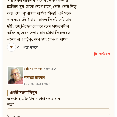
স্বাস্থ্যান্বেষী ব্যক্তিবর্গ, বয়েসী, এবং কতিপয়
চমকিলা যুবা তাকে দেখে হাসে, কেউ-কেউ শিস্‌
দেয়, যেন বৃক্ষাশ্রিত পাখিরা উদ্দিষ্ট, এই মতো
ভান করে হেঁটে যায়। কারুর দিকেই নেই তার
দৃষ্টি, শুধু নিজের ভেতরে চোখ সঞ্চরণশীল
অতিশয়; এখন সত্তায় তার ঠোনা দিলেও সে
নড়বে না এতটুকু, মনে হয়; যেন-বা পাথর।
♥
০
পরে পড়বো
অভিযোগ
প্রেমের কবিতা
৭ জুন ২০২৪
শামসুর রাহমান
২০৯ বার পড়া হয়েছে
একটি মন্তব্য লিখুন
আপনার ইমেইল ঠিকানা প্রকাশিত হবে না।
নাম*