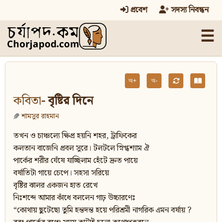
প্রবেশ
সদস্য নিবন্ধন
☰
অ+
অ-
কবিতা
- বৃষ্টির দিনে
শামসুর রাহমান
তখন ও চাঞ্চল্যে ক্ষিপ্র হয়নি শহর, ট্রাফিকের
কলতান বাজেনি প্রবল সুরে। টলটলে স্নিগ্ধশ্যাম ঐ
পার্কের শরীর ঘেঁষে যাচ্ছিলাম হেঁটে দ্রুত পায়ে
বর্ষাতিটা গায়ে চেপে। সহসা সরিয়ে
বৃষ্টির ঝালর একজন হাত রেখে
নিঃশব্দে আমার কাঁধে বললেন গাঢ় উচ্চারণেঃ
“কোথায় ছুটেছো তুমি হন্তদন্ত হয়ে পরিশ্রমী নাগরিক এমন বর্ষায় ?