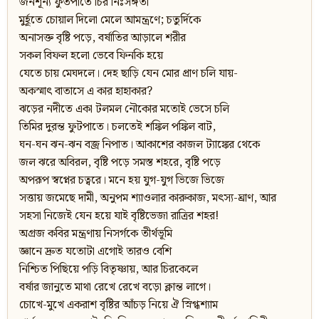
জনশূন্য ফুতপাতে চির নিঃসঙ্গতা
মুর্হূতে চোয়াল দিলো মেলে আমন্ত্রণে; চতুর্দিকে
অনাসক্ত বৃষ্টি পড়ে, বর্ষাতির আড়ালে শরীর
সকল বিফল হলো ভেবে ফিনকি হয়ে
যেতে চায় মেঘদলে। দেহ ছাড়ি যেন মোর প্রাণ চলি যায়-
অকস্মাৎ বাতাসে এ কার হাহাকার?
ঝড়ের নদীতে একা টলমল নৌকোর মতোই ভেসে চলি
তিমির দুরন্ত ফুটপাতে। চলতেই শঙ্কিল পঙ্কিল বাট,
ঘন-ঘন ঝন-ঝন বজ্র নিপাত। আকাশের কাজল ট্যাঙ্কের থেকে
জল ঝরে অবিরল, বৃষ্টি পড়ে সমস্ত শহরে, বৃষ্টি পড়ে
অপরূপ স্বপ্নের চত্বরে। মনে হয় যুগ-যুগ ভিজে ভিজে
সত্তায় জমেছে দামী, অনুপম শ্যাওলার কারুকাজ, মৎস্য-ঘ্রাণ, আর
সহসা নিজেই যেন হয়ে যাই বৃষ্টিভেজা রাত্রির শহর!
অগ্রজ কবির মন্ত্রণায় নিসর্গকে তীর্থভূমি
জ্ঞানে দ্রুত যতোটা এগোই তারও বেশি
নিশ্চিত পিছিয়ে পড়ি বিতৃষ্ণায়, আর চিরকেলে
বর্ষার জানুতে মাথা রেখে রেখে বড়ো ক্লান্ত লাগে।
চোখে-মুখে একরাশ বৃষ্টির আঁচড় নিয়ে ঐ স্নিগ্ধশ্যাম