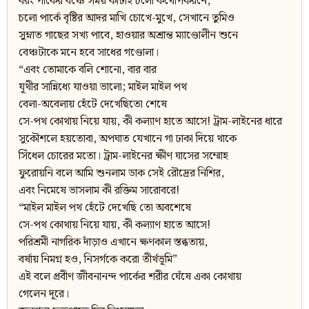
বরং পার্কের বঞ্চে সময় কাটাই চলো কথোপকরনে,
চলো পার্কে বৃষ্টির আদর মাখি চোখে-মুখে, সেখানে তুমিও
সুম্নাত গাছের সখ্য পাবে, হাওয়ার অশ্রান্ত ম্যাণ্ডোলীন শুনে
বেঞ্চটাকে মনে হবে সাধের গণ্ডোলা।
“এবং তোমাকে বলি শোনো, বার বার
যূথীর সান্নিধ্যে যাওয়া ভালো; মাইল মাইল পথ
বেলা-অবেলায় হেঁটে দেখেছিতো শেষে
সে-পথ কোথায় নিয়ে যায়, কী কল্যাণ হাতে আসে! ট্রাম-লাইনের ধারে
সুকৌশলে হয়তোবা, অপঘাত যেখানে গা ঢাকা দিয়ে থাকে
সিঁধেল চোরের মতো। ট্রাম-লাইনের ক্ষীণ ঘাসের সম্মোহ
ফুরোয়নি বলে আমি শুনলাম ডাক সেই রৌদ্রের নিশির,
এবং নিমেষে ভাসলাম কী রক্তিম সারোবরে!
“মাইল মাইল পথ হেঁটে দেখেছি তো অবশেষে
সে-পথ কোথায় নিয়ে যায়, কী কল্যাণ হাতে আসে!
পরিশ্রমী নাগরিক দাঁড়াও এখানে ক্ষণকাল স্তব্ধতায়,
বর্ষায় নিমগ্ন হও, নিসর্গকে করো তীর্থভূমি”
এই বলে প্রবীণ জীবনানন্দ পার্কের শরীর ঘেঁষে একা কোথায়
গেলেন দূরে।