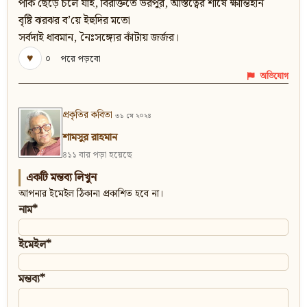
পার্ক ছেড়ে চলে যাই, বিরক্তিতে ভরপুর, অস্তিত্বের শীর্ষে ক্ষান্তিহীন
বৃষ্টি ঝরঝর ব’য়ে ইহুদির মতো
সর্বদাই ধাবমান, নৈঃসঙ্গ্যের কাঁটায় জর্জর।
♥
০
পরে পড়বো
অভিযোগ
প্রকৃতির কবিতা
৩১ মে ২০২৪
শামসুর রাহমান
৪১১ বার পড়া হয়েছে
একটি মন্তব্য লিখুন
আপনার ইমেইল ঠিকানা প্রকাশিত হবে না।
নাম*
ইমেইল*
মন্তব্য*