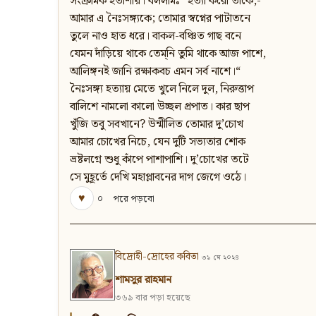
সংক্রামক হতাশায়। বললামঃ “হত্যা করো তাকে,-
আমার এ নৈঃসঙ্গ্যকে; তোমার স্বপ্নের পাটাতনে
তুলে নাও হাত ধরে। বাকল-বঞ্চিত গাছ বনে
যেমন দাঁড়িয়ে থাকে তেম্‌নি তুমি থাকে আজ পাশে,
আলিঙ্গনই জানি রক্ষাকবচ এমন সর্ব নাশে।“
নৈঃসঙ্গ্য হত্যায় মেতে খুলে নিলে দুল, নিরুত্তাপ
বালিশে নামলো কালো উচ্ছল প্রপাত। কার ছাপ
খুঁজি তবু সবখানে? উন্মীলিত তোমার দু’চোখ
আমার চোখের নিচে, যেন দুটি সভ্যতার শোক
ভ্রষ্টলগ্নে শুধু কাঁপে পাশাপাশি। দু’চোখের তটে
সে মুহূর্তে দেখি মহাপ্লাবনের দাগ জেগে ওঠে।
♥
০
পরে পড়বো
বিদ্রোহী-দ্রোহের কবিতা
৩১ মে ২০২৪
শামসুর রাহমান
৩৬৯ বার পড়া হয়েছে