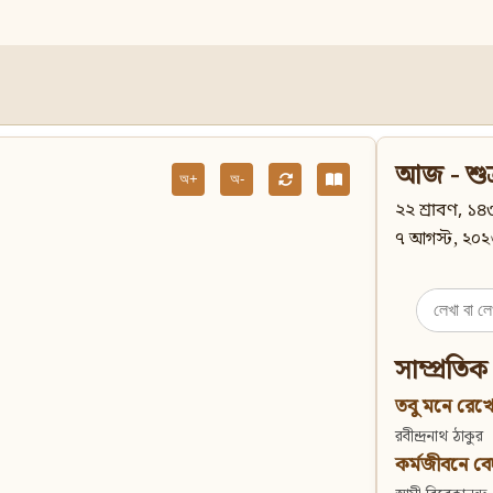
আজ - শুক
অ+
অ-
২২ শ্রাবণ, ১৪৩
৭ আগস্ট, ২০২
Search
for:
সাম্প্রতিক
তবু মনে রেখো
রবীন্দ্রনাথ ঠাকুর
কর্মজীবনে বেদান