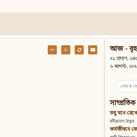
আজ - বৃহ
অ+
অ-
২১ শ্রাবণ, ১৪৩
৬ আগস্ট, ২০২
Search
for:
সাম্প্রতিক
তবু মনে রেখো
রবীন্দ্রনাথ ঠাকুর
কর্মজীবনে বেদান