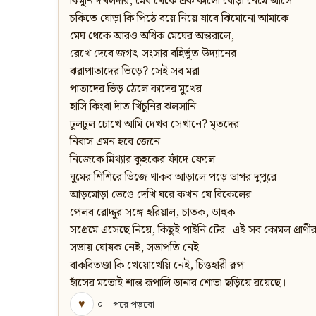
ঝিমুনি দখলদার, মেঘ থেকে এক কালো ঘোড়া নেমে আসে।
চকিতে ঘোড়া কি পিঠে বয়ে নিয়ে যাবে ঝিমোনো আমাকে
মেঘ থেকে আরও অধিক মেঘের অন্তরালে,
রেখে দেবে জগৎ-সংসার বহির্ভূত উদ্যানের
ঝরাপাতাদের ভিড়ে? সেই সব মরা
পাতাদের ভিড় ঠেলে কাদের মুখের
হাসি কিংবা দাঁত খিঁচুনির ঝলসানি
ঢুলঢুল চোখে আমি দেখব সেখানে? মৃতদের
নিবাস এমন হবে জেনে
নিজেকে মিথ্যার কুহকের ফাঁদে ফেলে
ঘুমের শিশিরে ভিজে থাকব আড়ালে পড়ে ডাগর দুপুরে
আড়মোড়া ভেঙে দেখি ঘরে কখন যে বিকেলের
পেলব রোদ্দুর সঙ্গে হরিয়াল, চাতক, ডাহুক
সপ্রেমে এসেছে নিয়ে, কিছুই পাইনি টের। এই সব কোমল প্রাণী
সভায় ঘোষক নেই, সভাপতি নেই
বাকবিতণ্ডা কি খেয়োখেয়ি নেই, চিত্তহারী রূপ
হাঁসের মতোই শান্ত রূপালি ডানার শোভা ছড়িয়ে রয়েছে।
♥
০
পরে পড়বো