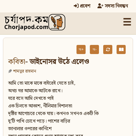
প্রবেশ
সদস্য নিবন্ধন
☰
অ+
অ-
কবিতা
- ডাইনোসর উঠে এলেও
শামসুর রাহমান
আমি তো মাঝে মাঝে বাইরেই যেতে চাই,
অথচ ঘর আমাকে আটকে রাখে।
ঘরে বসে আমি দেখতে পাই
এক চিলতে আকাশ, নীলিমার বিশালতা
দৃষ্টির আগোচরে থেকে যায়। কখনও সখনও একটি কি
দু’টি পাখি চোখে পড়ে। পাশের বাড়ির
জানালার ওপরের কার্নিশে