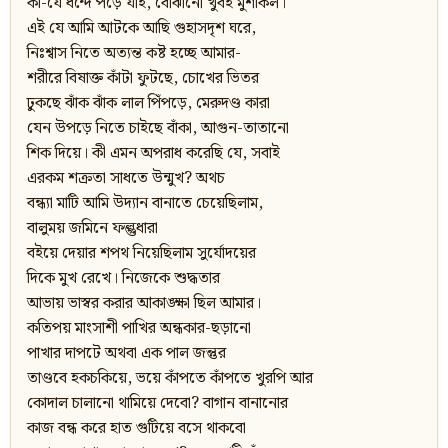
কী-যে ধন্দে পড়ে যাই, বোঝানো খুবই মুশকিল।
এই যে আমি আটকে আছি গুহাসদৃশ ঘরে,
নিঃশ্বাস নিতে অত্যন্ত কষ্ট হচ্ছে আমার-
শরীরে বিষাক্ত কাঁটা ফুটছে, চোখের ভিতর
ঢুকছে ঝাঁক ঝাঁক লাল পিঁপড়ে, মেরুদণ্ড কারা
যেন উপড়ে নিতে চাইছে বাঁকা, আগুন-তাতানো
শিক দিয়ে। কী এমন অপরাধ করেছি যে, সবাই
এরকম শক্রতা সাধতে উন্মুখ? অথচ
বন্ধ্যা মাটি আমি উদ্যান বানাতে চেয়েছিলাম,
বালুময় জমিনে ফল্গুধারা
বইয়ে দেয়ার শপথ নিয়েছিলাম সুর্যোদয়ের
দিকে মুখ রেখে। নিজেকে শুদ্ধতার
আভায় ভাস্বর করার আকাঙ্ক্ষা ছিল আমার।
কতিপয় মাংসাশী পাখির অন্ধকার-ছড়ানো
পাখার দাপটে অথবা এক পাল জন্তুর
তাণ্ডবে হকচকিয়ে, ভয়ে কাঁপতে কাঁপতে খুরপি আর
কোদাল চালানো থামিয়ে দেবো? বাগান বানানোর
কাজ বন্ধ করে হাত গুটিয়ে বসে থাকবো