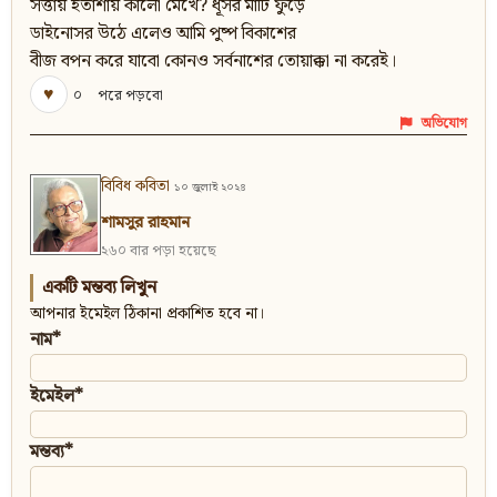
সত্তায় হতাশায় কালো মেখে? ধূসর মাটি ফুঁড়ে
ডাইনোসর উঠে এলেও আমি পুষ্প বিকাশের
বীজ বপন করে যাবো কোনও সর্বনাশের তোয়াক্কা না করেই।
♥
০
পরে পড়বো
অভিযোগ
বিবিধ কবিতা
১০ জুলাই ২০২৪
শামসুর রাহমান
২৬০ বার পড়া হয়েছে
একটি মন্তব্য লিখুন
আপনার ইমেইল ঠিকানা প্রকাশিত হবে না।
নাম*
ইমেইল*
মন্তব্য*