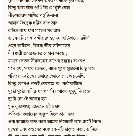
যুগল পায়বার কোমল প্রণয় আমাকে মুগ্ধ করে,
কিন্তু ঝাঁক ঝাঁক পাখি কি গোধূলি বেলা
নীড়পরায়ণ পাখির পঙ্‌ক্তিমালা
আমার উৎসুক দৃষ্টির আওতার
বাইরে রয়ে যায় মাসের পর মাস।
এ যেন নিঃসঙ্গ বন্দীর ক্লান্ত, দম আটকানো সুদীর্ঘ
প্রহর কাটানো, কিংবা তীব্র সাইনাসের
দীর্ঘস্থায়ী শ্বাসরুদ্ধকর বেহাল অবস্থা,
মাথার ভেতর ভীমরুলের অশেষ চক্কর। কখনও
মনে হয়, মাথার ভেতর, নাকে মুখে সূচালো কিছু ঘাস
গজিয়ে উঠেছে। জোরে জোরে ডেকে চলেছি,
কিন্তু কোনও শব্দই বেরুচ্ছে না। কণ্ঠনালীতে
মুঠো মুঠো বালির খসখসানি। আবার মুমূর্ষু দিনান্তে
দুটো চোখই আচ্ছন্ন হয়
মৃত কুয়াশায়; আক্রান্ত হই হঠাৎ
কতিপয় কঙ্কালের অদ্ভুত হিংস্রতায় এবং
ওরা আমাকে বাধ্য করে আমার নিজেরই রক্ত চেটে নিতে।
দুঃস্বপ্ন এবং বাস্তবের মধ্যে কোন্‌টি প্রকৃত সত্য, এ নিয়ে