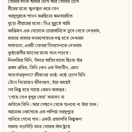
তোমার দিকে আমার চোখ আর তোমার চোখ
হীরের মতো জ্বলজ্বল করে যেন
খরদুপুরকে শাসন করছিলো ক্ষমতারহিত
বুড়ো লীয়ারের মতো। সিএ মুহূর্তে আমি
কান্তিমান এক ঘোড়াকে চোরাবালিতে ডুবে যেতে দেখ্লাম,
হাজার-হাজার বনকপোতকে দগ্ধ হতে দেখলাম
দাবানলে; একটি সোনার সিংহাসনকে দেখলাম
কুষ্ঠরোগীর মাংসের মতো গলে পড়তে।
দিলদরিয়া যিনি, উদরে আতিথেয়তা ছিলো যাঁর
প্রবাদ প্রতিম, তিনি কেন এক উদাসীন, এমন
অভ্যর্থনাকৃপণ? জীবনের ওষ্ঠে-ওষ্ঠে চেপে যিনি
টেনে নিয়েছেন জীবনরস, তাঁর কাছেই
সব কিছু হয়ে গ্যাছে কেমন অবান্তর।
‘খেয়ে যেও দুপুর বেলা’ বলবেন না
কাউকে তিনি। আর পেছনে থেকে শুনবো না তাঁর ডাক।
আচমকা কোত্থেকে এক পাপিয়া ভরদুপুরে
শুনিয়ে গেলো গান। একটা প্রজাপতি কিছুক্ষণ
ঘরময় ওড়াউড়ি করে তোমার কাঁধ ছুঁয়ে