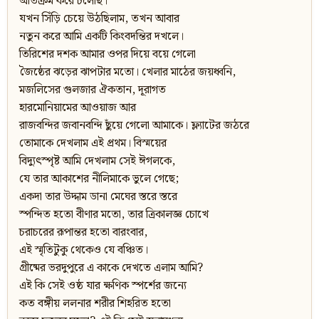
অতিক্রম করে চলেছি।
যখন সিঁড়ি চেয়ে উঠছিলাম, তখন আবার
নতুন করে আমি একটি কিংবদন্তির দখলে।
তিরিশের দশক আমার ওপর দিয়ে বয়ে গেলো
জৈষ্ঠের ঝড়ের ঝাপটার মতো। খেলার মাঠের জয়ধ্বনি,
মজলিসের গুলজার ঐকতান, দূরাগত
হারমোনিয়ামের আওয়াজ আর
রাজবন্দির জবানবন্দি ছুঁয়ে গেলো আমাকে। ফ্ল্যাটের জঠরে
তোমাকে দেখলাম এই প্রথম। বিস্ময়ের
বিদ্যুৎস্পৃষ্ট আমি দেখলাম সেই ঈগলকে,
যে তার আকাশের নীলিমাকে ভুলে গেছে;
একদা তার উদ্দাম ডানা মেঘের স্তরে স্তরে
স্পন্দিত হতো বীণার মতো, তার ত্রিকালজ্ঞ চোখে
চরাচরের রূপান্তর হতো বারংবার,
এই স্মৃতিটুকু থেকেও যে বঞ্চিত।
গ্রীষ্মের ভরদুপুরে এ কাকে দেখতে এলাম আমি?
এই কি সেই ওষ্ঠ যার ক্ষণিক স্পর্শের জন্যে
কত বঙ্গীয় ললনার শরীর শিহরিত হতো