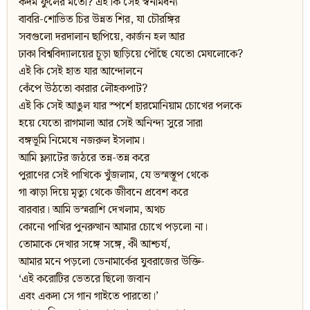
কদম ফুলের মতো? এই কি সেই স্বনামধন্য
বাবরি-শোভিত চির উন্নত শির, যা চৌরঙ্গির
সবগুলো দরদালান ছাপিয়ে, কার্জন হল আর
ঢাকা বিশ্ববিদ্যালয়ের চূড়া ছাড়িয়ে পৌঁছে যেতো মেঘলোকে?
এই কি সেই হাত যার আন্দোলনে
কেঁপে উঠতো কারার লৌহকপাট?
এই কি সেই আঙুল যার স্পর্শে হারমোনিয়াম চোখের পলকে
হয়ে যেতো রাগমালা আর সেই অনিন্দ্য সুরে সারা
বঙ্গভূমি নিমেষে নজরুল ইসলাম।
আমি ফ্ল্যাটের জঠরে তন্ন-তন্ন করে
পুরাণের সেই পাখিকে খুঁজলাম, যে ভস্মস্তূপ থেকে
গা ঝাড়া দিয়ে মৃত্যু থেকে জীবনে প্রবেশ করে
বারবার। আমি ভস্মরাশি দেখলাম, অথচ
কোনো পাখির পুনরুত্থান আমার চোখে পড়লো না।
তোমাকে দেখার সঙ্গে সঙ্গে, কী আশ্চর্য,
আমার মনে পড়লো ডেনামার্কের যুবরাজের উক্তি-
‘এই করোটির ভেতরে ছিলো জবান
এবং একদা সে গান গাইতে পারতো।’