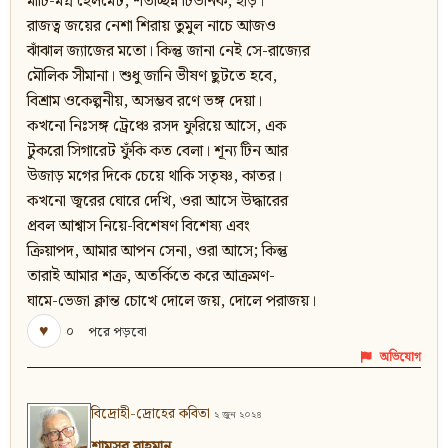
মাটি-মগ্ন হেলমেট, শতচ্ছিন্ন টিউনিক, হাড়।
রাজত্ব জয়ের নেশা শিরায় তুমুল নাচে আজও
ঝাঁঝাল জ্যাজের মতো। কিন্তু জানা নেই সে-রাজ্যের
মৌলিক সীমানা। শুধু জানি ভীষণ ছুটতে হবে,
বিশ্রাম ওকেল্পনীয়, অসম্ভব রণে ভঙ্গ দেয়া।
কখনো নিঃসঙ্গ ট্রেঞ্চে রসদ ফুরিয়ে আসে, এক
টুকরো সিগারেট ফুঁকি কত বেলা। শূন্য টিন আর
উজাড় মগের দিকে চেয়ে থাকি সতৃষ্ণ, কাতর।
কখনো জ্বরের ঘোরে দেখি, ওরা আসে উদ্ধারের
প্রবল আশ্বাস নিয়ে-বিশেষণ বিশেষ্য এবং
ক্রিয়াপদ, আমার আপন সেনা, ওরা আসে; কিন্তু
তারাই আমার শক্র, অতর্কিতে করে আক্রমণ-
ঘামে-ভেজা ক্লান্ত চোখে দোলে জয়, দোলে পরাজয়।
♥
০
পরে পড়বো
অভিযোগ
বিদ্রোহী-দ্রোহের কবিতা
২ জুন ২০২৪
শামসুর রাহমান