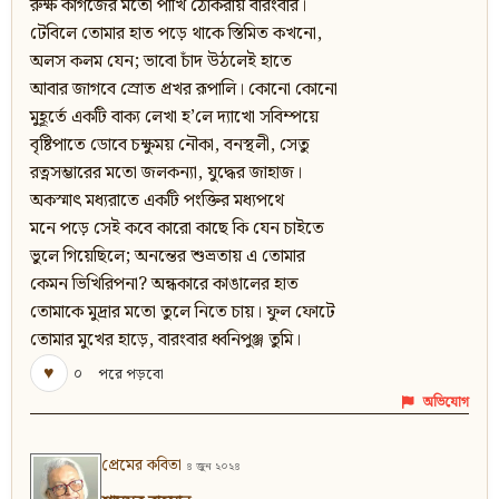
রুক্ষ কাগজের মতো পাখি ঠোকরায় বারংবার।
টেবিলে তোমার হাত পড়ে থাকে স্তিমিত কখনো,
অলস কলম যেন; ভাবো চাঁদ উঠলেই হাতে
আবার জাগবে স্রোত প্রখর রূপালি। কোনো কোনো
মুহূর্তে একটি বাক্য লেখা হ’লে দ্যাখো সবিম্পয়ে
বৃষ্টিপাতে ডোবে চক্ষুময় নৌকা, বনস্থলী, সেতু
রত্নসম্ভারের মতো জলকন্যা, যুদ্ধের জাহাজ।
অকস্মাৎ মধ্যরাতে একটি পংক্তির মধ্যপথে
মনে পড়ে সেই কবে কারো কাছে কি যেন চাইতে
ভুলে গিয়েছিলে; অনন্তের শুভ্রতায় এ তোমার
কেমন ভিখিরিপনা? অন্ধকারে কাঙালের হাত
তোমাকে মুদ্রার মতো তুলে নিতে চায়। ফুল ফোটে
তোমার মুখের হাড়ে, বারংবার ধ্বনিপুঞ্জ তুমি।
♥
০
পরে পড়বো
অভিযোগ
প্রেমের কবিতা
৪ জুন ২০২৪