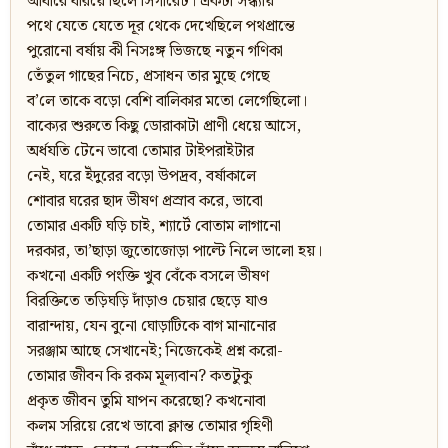
আঁধারে ধরিয়ে ছিলে সিগারেট। একটা সন্ধ্যায়
পথে যেতে যেতে দূর থেকে দেখেছিলে পথপ্রান্তে
পুরোনো বর্ষায় কী নিসঃঙ্গ ভিজছে নতুন গণিকা
তেঁতুল গাছের নিচে, প্রসাধন তার মুছে গেছে
ব’লে তাকে বড়ো বেশি বালিকার মতো লেগেছিলো।
বাক্যের শুরুতে কিছু ডোরাকাটা প্রাণী ধেয়ে আসে,
অর্ধযতি টেনে ভাবো তোমার টাইপরাইটার
নেই, ঘরে ইঁদুরের বড়ো উপদ্রব, বর্ষাকালে
শোবার ঘরের ছাদ ভীষণ প্রস্রাব করে, ভাবো
তোমার একটি ঘড়ি চাই, শ্যার্টে বোতাম লাগানো
দরকার, তা’ছাড়া জুতোজোড়া পাল্টে নিলে ভালো হয়।
কখনো একটি পংক্তি খুব বেঁকে বসলে ভীষণ
বিরক্তিতে তড়িঘড়ি দাঁড়াও চেয়ার ছেড়ে যাও
বারান্দায়, যেন বুনো ঘোড়াটিকে বাগ মানানোর
সরঞ্জাম আছে সেখানেই; নিজেকেই প্রশ্ন করো-
তোমার জীবন কি রকম মূল্যবান? কতটুকু
প্রকৃত জীবন তুমি যাপন করেছো? কখনোবা
কলম সরিয়ে রেখে ভাবো ক্লান্ত তোমার গৃহিণী