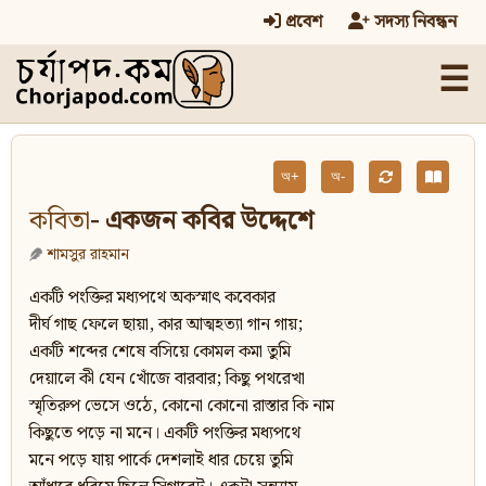
প্রবেশ
সদস্য নিবন্ধন
☰
অ+
অ-
কবিতা
- একজন কবির উদ্দেশে
শামসুর রাহমান
একটি পংক্তির মধ্যপথে অকস্মাৎ কবেকার
দীর্ঘ গাছ ফেলে ছায়া, কার আত্মহত্যা গান গায়;
একটি শব্দের শেষে বসিয়ে কোমল কমা তুমি
দেয়ালে কী যেন খোঁজে বারবার; কিছু পথরেখা
স্মৃতিরুপ ভেসে ওঠে, কোনো কোনো রাস্তার কি নাম
কিছুতে পড়ে না মনে। একটি পংক্তির মধ্যপথে
মনে পড়ে যায় পার্কে দেশলাই ধার চেয়ে তুমি