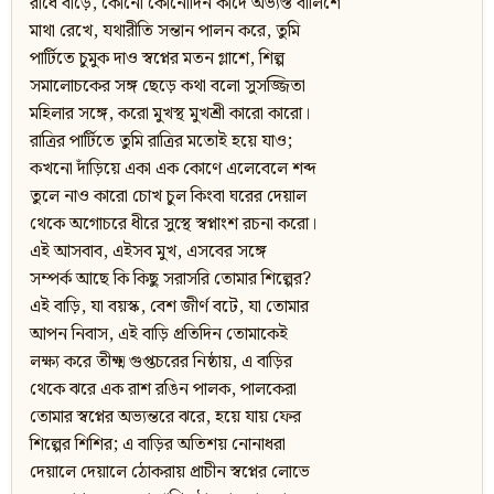
রাঁধে বাড়ে, কোনো কোনোদিন কাঁদে অভ্যস্ত বালিশে
মাথা রেখে, যথারীতি সন্তান পালন করে, তুমি
পার্টিতে চুমুক দাও স্বপ্নের মতন গ্লাশে, শিল্প
সমালোচকের সঙ্গ ছেড়ে কথা বলো সুসজ্জিতা
মহিলার সঙ্গে, করো মুখস্থ মুখশ্রী কারো কারো।
রাত্রির পার্টিতে তুমি রাত্রির মতোই হয়ে যাও;
কখনো দাঁড়িয়ে একা এক কোণে এলেবেলে শব্দ
তুলে নাও কারো চোখ চুল কিংবা ঘরের দেয়াল
থেকে অগোচরে ধীরে সুস্থে স্বপ্নাংশ রচনা করো।
এই আসবাব, এইসব মুখ, এসবের সঙ্গে
সম্পর্ক আছে কি কিছু সরাসরি তোমার শিল্পের?
এই বাড়ি, যা বয়স্ক, বেশ জীর্ণ বটে, যা তোমার
আপন নিবাস, এই বাড়ি প্রতিদিন তোমাকেই
লক্ষ্য করে তীক্ষ্ম গুপ্তচরের নিষ্ঠায়, এ বাড়ির
থেকে ঝরে এক রাশ রঙিন পালক, পালকেরা
তোমার স্বপ্নের অভ্যন্তরে ঝরে, হয়ে যায় ফের
শিল্পের শিশির; এ বাড়ির অতিশয় নোনাধরা
দেয়ালে দেয়ালে ঠোকরায় প্রাচীন স্বপ্নের লোভে