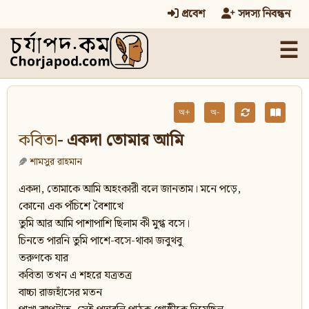
প্রবেশ
সদস্য নিবন্ধন
☰
অ+
অ-
কবিতা
- একদা তোমার আমি
শামসুর রাহমান
একদা, তোমাকে আমি অহংকারী বলে জানতাম। মনে পড়ে,
কোনো এক পঁচিশে বৈশাখে
তুমি আর আমি পাশাপাশি ছিলাম কী মুগ্ধ বসে।
চিনতে পারনি তুমি পাশে-বসে-থাকা জবুথবু
তরুণকে যার
কবিতা তখন এ শহরে যত্রতত্র
বাচ্চা রাজহাঁসের মতন