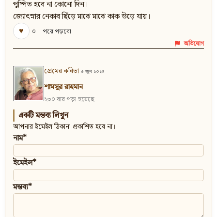
পুষ্পিত হবে না কোনো দিন।
জ্যোৎস্নার নেকাব ছিঁড়ে মাঝে মাঝে কাক উড়ে যায়।
♥
০
পরে পড়বো
অভিযোগ
প্রেমের কবিতা
৫ জুন ২০২৪
শামসুর রাহমান
২৩০ বার পড়া হয়েছে
একটি মন্তব্য লিখুন
আপনার ইমেইল ঠিকানা প্রকাশিত হবে না।
নাম*
ইমেইল*
মন্তব্য*