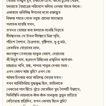
তোমার উজ্জ্বল মুখ, চকচকে চোখ, কালো চুলের গৌরব,
মধ্যরাতে বৈমাত্রের পরিবেশে কবিতা লেখার ফাঁকে ফাঁকে।
একাত্তরে গুলিবিদ্ধ ঈগলের মতো রক্তাপ্লুত
বিধ্বস্ত শহরে থেকে সবুজ গ্রামের অভ্যন্তরে
পলাতক হয়েছি যখন,
তখনও তোমার কথা হৃদয়কে বলেছি নিভৃতে
দীর্ঘশ্বাসসহ-যে উতল দীর্ঘশ্বাসে মিশ্র স্মৃতি,
পঁচিশে বৈশাখ, চৈত্রপাতা, বৃষ্টিপাত, ধু-ধু মাঠ,
প্রেতায়িত ঘোড়াদের লাফ,
ধ্বংসস্তূপ সেতারের ব্যাকুল বেহাগ, দেয়ালের
কী বিমূর্ত দাগ, ছত্রভংগ মিছিলের প্রজ্বলিত আর্তনাদ-
মাছরাঙা পাখি, মাছ, শাপলা শালুক দেখার সময়।
এখন কেমন আছ তুমি? এখন তো
আঁধার চিৎকার করে অগ্নিদগ্ধ ঘোড়ার মতন।
যখন আলিজিরিয়া যুদ্ধক্ষুব্ধ ছিল, জামিলাকে
নেকড়ের পাল ছিঁড়ে-খুঁড়ে মেতেছিল খুব পৈশাচী উল্লাসে,
ফিলিস্তিনি লায়লাকে ঝাঁক ঝাঁক ডালকুত্তা তুমুল তাড়িয়ে
বেড়িয়েছে রাত্রিদিন, তখন কোথায় ছিলে তুমি?