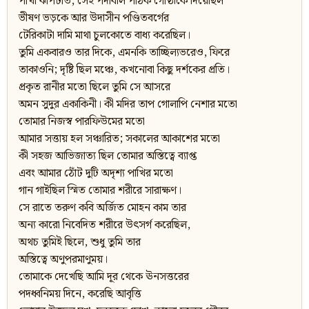
পাখা ঝাপটাত, সেই পদাবলি পাঠক গোষ্ঠীকে দিয়েছিল
ভীষণ ভড়কে আর উদাসীন পণ্ডিতবর্গের
টেরিকাটা দামি মাথা চুলকোতে বাধ্য করেছিল।
তুমি একবারও তার দিকে, এমনকি তাচ্ছিল্যভরেও, ফিরে
তাকাওনি; দৃষ্টি ছিল মঞ্চে, কখনোবা কিছু দর্শকের প্রতি।
প্রকৃত রানীর মতো ছিলে তুমি সে আসরে
অমন সুদুর একাকিনী। কী মদির তাপ গোলাপি নেশার মতো
তোমার নিজস্ব পারফিউমের মতো
আমার সত্তায় হল সঞ্চারিত; সকালের আকাশের মতো
কী সহজ আভিজাত্য ছিল তোমার অস্তিত্বে ব্যাপ্ত
এবং আমার ঠোঁট দুটি অদৃশ্য পাখির মতো
গান গাইছিল স্মিত তোমার শরীরে সারাক্ষণ।
সে রাতে তরুণ কবি অর্জিত মোহন কাম তার
অন্য কারো নিবেদিত শরীরে উৎসর্গ করেছিল,
অথচ তুমিই ছিলে, শুধু তুমি তার
অস্তিত্বে অণুপরমাণুময়।
তোমাকে দেখেছি আমি দূর থেকে ঊনসত্তরের
পদধ্বনিময় দিনে, করেছি আবৃত্তি