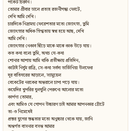
পকেট চিরুনি।
তোমার গ্রীবার ডালে প্রত্যহ রজনীগন্ধা ফোটে,
দেখি আমি দেখি।
চারদিকে নিদ্রামগ্ন ফেরেশতার মতো জ্যোৎস্না, তুমি
জ্যোৎস্নার অধিক স্নিগ্ধতায় স্বপ্ন হয়ে আছ, দেখি
আমি দেখি।
জ্যোৎস্নার নেকাব ছিঁড়ে মাঝে-মাঝে কাক উড়ে যায়।
কত কথা বলো তুমি, অথচ যে-কথা
শোনার আশায় আমি থাকি প্রতীক্ষায় প্রতিদিন,
কাটাই নির্ঘুম রাত্রি, সে-কথা সর্বদা ভার্জিনিয়া উলফের
দূর বাতিঘরের আড়ালে, স্যামুয়েল
বেকেটের নরকের অন্তরালে চাপা পড়ে যায়।
কয়েদির খুপরির ঘুলঘুলি পেরুনো আলোর মতো
কার্পণ্য তোমার,
এবং আমিও যে গোপন উচ্চারণ চাই আমার আপনকার ঠোঁটে
তা-ও নিমেষেই
প্রস্তর যুগের স্তব্ধতার মতো অনুচ্চার থেকে যায়, জানি
অন্তর্গত বাসনার বসন্ত আমার