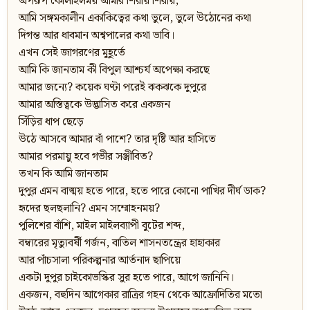
অপরূপ কোলাহলময় আমার শিরায় শিরায়;
আমি সঙ্গমকালীন একাকিত্বের কথা ভুলে, ভুলে উঠোনের কথা
দিগন্ত আর ধাবমান অশ্বপালের কথা ভাবি।
এখন সেই জাগরণের মুহূর্তে
আমি কি জানতাম কী বিপুল আশ্চর্য অপেক্ষা করছে
আমার জন্যে? কয়েক ঘণ্টা পরেই ঝকঝকে দুপুরে
আমার অস্তিত্বকে উদ্ভাসিত করে একজন
সিঁড়ির ধাপ ছেড়ে
উঠে আসবে আমার বাঁ পাশে? তার দৃষ্টি আর হাসিতে
আমার পরমায়ু হবে গভীর সঞ্জীবিত?
তখন কি আমি জানতাম
দুপুর এমন বাঙ্ময় হতে পারে, হতে পারে কোনো পাখির দীর্ঘ ডাক?
হৃদের ছলছলানি? এমন সম্মোহনময়?
পুলিশের বাঁশি, মাইল মাইলব্যাপী বুটের শব্দ,
বম্ব্যরের মৃত্যুবর্ষী গর্জন, বাতিল শাসনতন্ত্রের হাহাকার
আর পাঁচসালা পরিকল্পনার আর্তনাদ ছাপিয়ে
একটা দুপুর চাইকোভস্কির সুর হতে পারে, আগে জানিনি।
একজন, বহুদিন আগেকার রাত্রির গহন থেকে আফ্রোদিতির মতো