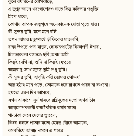
ঝুলে রয় মনের ঝোপঝাড়ে,
এ দুপুর জানে খরগোশেরও ঘাড়ে কিছু কবিতার পঙ্‌ক্তি
মিশে থাকে,
কোথায় ব্যাপক জতুগৃহে অনেকানেক ঘোড়া পুড়ে যায়।
কী সুন্দর তুমি, মনে মনে বলি।
তখন আমার চতুষ্পার্শ্বে ট্রাফিকের মাতলামি,
রাস্তা উপচে-পড়া মানুষ, দোকানপাটের বিজ্ঞাপনী ইশারা,
চিত্রতারকার রঙচঙে ছবি,অথচ আমি
কিছুই দেখি না, শুনি না কিছুই। দুপুরে
আমার দু’চোখ জুড়ে তুমি শুধু তুমি।
কী সুন্দর তুমি, আবৃত্তি করি তোমার সৌন্দর্য
আর হঠাৎ মনে পড়ে, তোমাকে ধরে রাখতে পারব না কখনো।
হয়তো এমন দিন আসবে,
যখন আকাশে সূর্য হাসবে রাষ্ট্রদূতের মতো অথবা চাঁদ
আত্মগোপনকারী রাজনৈতিক কর্মার মতো
গা-ঢাকা দেবে মেঘের ভূতলে,
কিংবা হলদে পাতার মতো হেমন্ত ছোঁবে আমাকে,
ঝমঝমিয়ে আষাঢ় নামবে এ শহরে