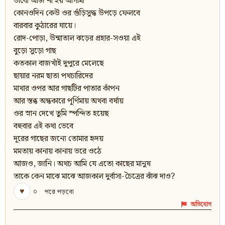
ভাবো আজ না হয় আগামী
কোনওদিন কেউ ওর গুঁড়িসুদ্ধ উপড়ে ফেলবে
বারবার কুঠারের ঘায়ে।
রোদ-পোড়া, উন্মাতাল ঝড়ের প্রহার-সওয়া এই
বুড়ো সুড়ো গাছ
কতকাল বাজখাঁই দুপুরে মেলেছে
ছায়ার নরম ছাতা পথচারিদের
মাথার ওপর আর গাছটির পাতার কাঁপন
আর স্তব্ধ অন্ধকারে পূর্ণিমায় অথবা বর্ষায়
ওর স্নান দেখে তুমি স্পন্দিত হয়েছ
বহুবার এই কথা ভেবে
দূরের গাছের জন্যে তোমার হৃদয়
মমতায় কানায় কানায় ভরে ওঠে
আজও, জানি। অথচ আমি যে এতো কাছের মানুষ
তাকে কেন মাঝে মাঝে আজকাল দুর্বাসা-চৈত্রের ঝাঁঝ দাও?
♥
০
পরে পড়বো
অভিযোগ