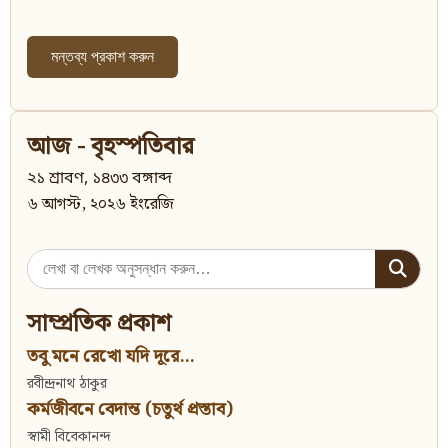
আজ - বৃহস্পতিবার
২১ শ্রাবণ, ১৪৩৩ বঙ্গাব্দ
৬ আগস্ট, ২০২৬ ইংরেজি
Search
for:
সাম্প্রতিক প্রকাশ
তবু মনে রেখো যদি দূরে...
রবীন্দ্রনাথ ঠাকুর
কর্মজীবনে বেদান্ত (চতুর্থ প্রস্তাব)
স্বামী বিবেকানন্দ