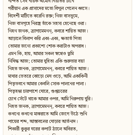
নন্দিত সেই নায়ক অমোঘ নিয়তির টানে
গরীয়ান এক প্রাসাদের মতো বিপুল গেলেন ধ্বসে।
বিদেশী মাটিতে ঝরেনি রক্ত; নিজ বাসভূমে,
নিজ বাসগৃহে নিরস্ত্র তাঁকে সহসা হেনেছে ওরা।
নিহন জনক, ত্র্যাগামেমনন্‌, কবরে শায়িত আজ।
আড়ালে বিলাপ করি একা-একা, ক্ষতার্ত পিতা
তোমার জন্যে প্রকাশ্যে শোক করাটাও অপরাধ।
এমন কি, হায়, আমার সকল স্বপ্নেও তুমি
নিষিদ্ধ আজ; তোমার দুহিতা একি গুরুভার বয়!
নিহত জনক, ত্র্যাগামেমনন্‌, কবরে শায়িত আজ।
মাথার ভেতরে ঝোড়ো মেঘ ওড়ে, আমি একাকিনী
পিতৃভবনে আমার কেবলি সোক পালনের পালা।
পিতৃহন্তা চারপাশে ঘোরে, গুপ্তচরের
চোখ সেঁটে থাকে আমার ওপর, আমি নিরুপায় ঘুরি।
নিহত জনক, ত্র্যাগামেমনন্‌, কবরে শায়িত আজ।
কখনো কখনো মাঝরাতে আমি জেগে উঠে শুনি
পায়ের শব্দ, আস্তাবলের ঘোড়ার আর্তনাদ।
শিকারী কুকুর ঘরের কপাট ঠ্যালে অবিরত,