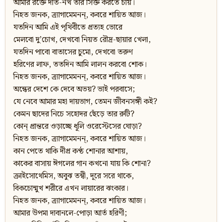
আমার রক্তে দাঁত-নখ তার সিক্ত করতে চায়।
নিহত জনক, ত্র্যাগামেমনন্‌, কবরে শায়িত আজ।
যতদিন আমি এই পৃথিবীতে প্রত্যহ ভোরে
মেলবো দু’চোখ, দেখবো নিয়ত রৌদ্র-ছায়ার খেলা,
যতদিন পাবো বাতাসের চুমো, দেখবো তরুণ
হরিণের লাফ, ততদিন আমি লালন করবো শোক।
নিহত জনক, ত্র্যাগামেমনন্‌, কবরে শায়িত আজ।
অন্ধের দেশে কে দেবে অভয়? ভাই পরবাসে;
যে নেবে আমার মহা দায়ভাগ, তেমন জীবনসঙ্গী কই?
কেমন ছাদের নিচে সহোদর ছেঁড়ে তার রুটি?
কোন্‌ প্রান্তরে ওড়াচ্ছে ধূলি ওরেস্টেসের ঘোড়া?
নিহত জনক, ত্র্যাগামেমনন্‌, কবরে শায়িত আজ।
কান পেতে থাকি দীপ্র কণ্ঠ শোনার আশায়,
কাকের বাসায় ঈগলের গান কখনো যায় কি শোনা?
ক্রাইসোথেমিস, অবুঝ তন্বী, দূরে সরে থাকে,
বিকচোন্মুখ শরীরে এখন লায়ারের ঝংকার।
নিহত জনক, ত্র্যাগামেমনন্‌, কবরে শায়িত আজ।
আমার উপমা দাবানলে-পোড়া আর্ত হরিণী;