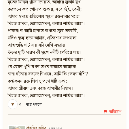
মৃতের মিছিল খুঁজি দিনরাত, আঁধারে লুকাই মুখ।
করতলে কত গোলাপ শুকায়, ঝরে জুঁই, বেলী;
আমার হৃদয়ে প্রতিশোধ জ্বলে রক্তজবার মতো।
নিহত জনক, ত্র্যাগামেমনন্‌, কবরে শায়িত আজ।
পারবো না আমি হানতে কখনো ক্রুর তরবারি,
যদিও ক্ষুব্ধ হৃদয় আমার, প্রতিশোধ জপমালা।
আত্মশুদ্ধি ঘাট যায় যদি দেখি সন্ধ্যায়
উড়ন্ত দু’টি সারস কী সুখে নদীটি পেরিয়ে যায়।
নিহত জনক, ত্র্যাগামেমনন্‌, কবরে শায়িত আজ।
যে যেমন খুশি যখন তখন বাজাবে আমাকে
নানা ঘটনায় ষড়জে নিখাদে, আমি কি তেমন বাঁশি?
কন্টকময় রক্ত পিপাসু পথে হাঁটি একা;
আমার গ্রীবায় এবং কণ্ঠে আগামীর নিশ্বাস।
নিহত জনক, ত্র্যাগামেমনন্‌, কবরে শায়িত আজ।
♥
০
পরে পড়বো
অভিযোগ
প্রকৃতির কবিতা
৫ জুন ২০২৪