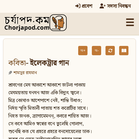
প্রবেশ
সদস্য নিবন্ধন
☰
অ+
অ-
কবিতা
- ইলেকট্রার গান
শামসুর রাহমান
শ্রাবণের মেঘ আকাশে আকাশে জটলা পাকায়
মেঘময়তায় ঘনঘন আজ একি বিদ্যুৎ জ্বলে।
মিত্র কোথাও আশেপাশে নেই, শান্তি উধাও;
নির্দয় স্মৃতি মিতালী পাতায় শত করোটির সাথে।
নিহত জনক, ত্র্যাগামেমনন্‌, কবরে শায়িত আজ।
সে কবে আমিও স্বপ্নের বনে তুলেছি গোলাপ,
শুনেছি কত যে প্রহরে প্রহরে বনদোয়েলের ডাক।