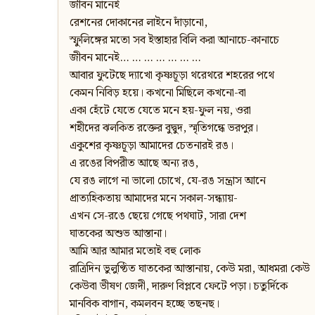
জীবন মানেই
রেশনের দোকানের লাইনে দাঁড়ানো,
স্ফুলিঙ্গের মতো সব ইস্তাহার বিলি করা আনাচে-কানাচে
জীবন মানেই… … … … … … …
আবার ফুটেছে দ্যাখো কৃষ্ণচূড়া থরেথরে শহরের পথে
কেমন নিবিড় হয়ে। কখনো মিছিলে কখনো-বা
একা হেঁটে যেতে যেতে মনে হয়-ফুল নয়, ওরা
শহীদের ঝলকিত রক্তের বুদ্বুদ, স্মৃতিগন্ধে ভরপুর।
একুশের কৃষ্ণচূড়া আমাদের চেতনারই রঙ।
এ রঙের বিপরীত আছে অন্য রঙ,
যে রঙ লাগে না ভালো চোখে, যে-রঙ সন্ত্রাস আনে
প্রাত্যহিকতায় আমাদের মনে সকাল-সন্ধ্যায়-
এখন সে-রঙে ছেয়ে গেছে পথঘাট, সারা দেশ
ঘাতকের অশুভ আস্তানা।
আমি আর আমার মতোই বহু লোক
রাত্রিদিন ভুলুণ্ঠিত ঘাতকের আস্তানায়, কেউ মরা, আধমরা কেউ
কেউবা ভীষণ জেদী, দারুণ বিপ্লবে ফেটে পড়া। চতুর্দিকে
মানবিক বাগান, কমলবন হচ্ছে তছনছ।