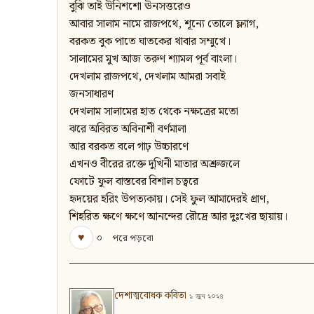
বুঝি তাই উনিশশো ঊনসত্তরেও
আবার সালাম নামে রাজপথে, শূন্যে তোলে ফ্ল্যাগ,
বরকত বুক পাতে ঘাতকের থাবার সম্মুখে।
সালামের মুখ আজ তরুণ শ্যামল পূর্ব বাংলা।
দেখলাম রাজপথে, দেখলাম আমরা সবাই
জনসাধারণ
দেখলাম সালামের হাত থেকে নক্ষত্রের মতো
ঝরে অবিরত অবিনাশী বর্ণমালা
আর বরকত বলে গাঢ় উচ্চারণে
এখনও বীরের রক্তে দুখিনী মাতার অশ্রুজলে
ফোটে ফুল বাস্তবের বিশাল চত্বরে
হৃদয়ের হরিং উপত্যকায়। সেই ফুল আমাদেরই প্রাণ,
শিহরিত ক্ষণে ক্ষণে আনন্দের রৌদ্রে আর দুঃখের ছায়ায়।
♥
০
পরে পড়বো
দেশাত্মবোধক কবিতা
১ জুন ২০২৪