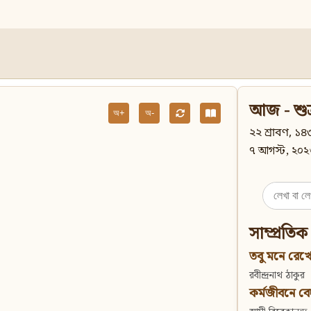
আজ - শুক
অ+
অ-
২২ শ্রাবণ, ১৪৩
৭ আগস্ট, ২০২
Search
for:
সাম্প্রতিক
তবু মনে রেখো
রবীন্দ্রনাথ ঠাকুর
কর্মজীবনে বেদান