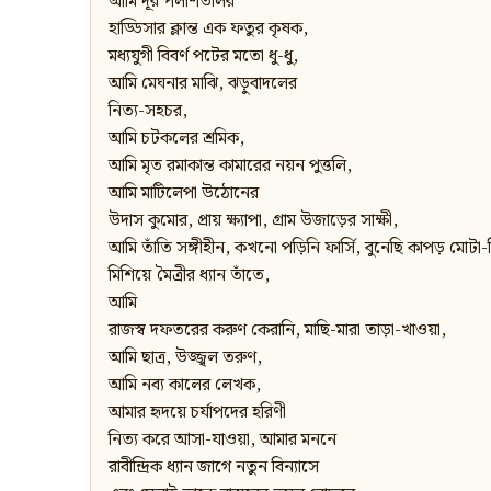
আমি দূর পলাশতলির
হাড্ডিসার ক্লান্ত এক ফতুর কৃষক,
মধ্যযুগী বিবর্ণ পটের মতো ধু-ধু,
আমি মেঘনার মাঝি, ঝড়ুবাদলের
নিত্য-সহচর,
আমি চটকলের শ্রমিক,
আমি মৃত রমাকান্ত কামারের নয়ন পুত্তলি,
আমি মাটিলেপা উঠোনের
উদাস কুমোর, প্রায় ক্ষ্যাপা, গ্রাম উজাড়ের সাক্ষী,
আমি তাঁতি সঙ্গীহীন, কখনো পড়িনি ফার্সি, বুনেছি কাপড় মোটা-
মিশিয়ে মৈত্রীর ধ্যান তাঁতে,
আমি
রাজস্ব দফতরের করুণ কেরানি, মাছি-মারা তাড়া-খাওয়া,
আমি ছাত্র, উজ্জ্বল তরুণ,
আমি নব্য কালের লেখক,
আমার হৃদয়ে চর্যাপদের হরিণী
নিত্য করে আসা-যাওয়া, আমার মননে
রাবীন্দ্রিক ধ্যান জাগে নতুন বিন্যাসে