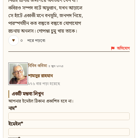
নিরীহ প্রাণীর জলাশয়ে অবতরণ যেন বা।
কবিরও সম্পদ বটে অফুরান, যখন আড়ালে
সে হাঁটে একাকী মনে বনভূমি, জনপদ নিয়ে,
পারস্পর্যহীন কত বস্তুতে বস্তুতে যোগাযোগ
রচনায় অনলস। গোপন্তা চুমু খায় তাকে।
♥
০
পরে পড়বো
অভিযোগ
বিবিধ কবিতা
৪ জুন ২০২৪
শামসুর রাহমান
২৭৬ বার পড়া হয়েছে
একটি মন্তব্য লিখুন
আপনার ইমেইল ঠিকানা প্রকাশিত হবে না।
নাম*
ইমেইল*