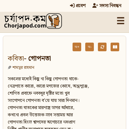
প্রবেশ
সদস্য নিবন্ধন
☰
অ+
অ-
কবিতা
- গোপনতা
শামসুর রাহমান
সকলের মধ্যেই কিছু না কিছু গোপনতা থাকে-
নেত্রপাতে কারো, কারো মগজের কোষে, অন্ত্রপুঞ্জে,
শোণিত প্রবাহ্নে নববধূর দৃষ্টির মতো খুব
সংগোপনে গোপনতা ব’য়ে যায় সারা দিনমান।
গোপনতা ঘাতকের মারণাস্ত্র ডাগর আঁধারে,
কখনো প্রবল উত্তেজক স্রাব সত্তাময় আর
গোপনতা হিংস্র শ্বাপদের অগোচরে নম্রপ্রাণ