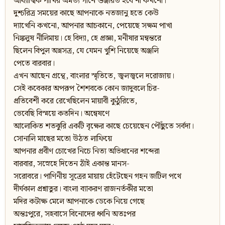
আধ্যাত্মিক পাখির অমর্ত্য গানে গুঞ্জরিত হবে না কখনো।
দুশ্চরিত্র সময়ের কাছে আপনাকে নতজানু হতে কেউ
দ্যাখেনি কখনো, আপনার আচকানে, পেয়েছে সক্ষম পাখা
নিঙ্কলুষ নীলিমায়। হে বিদ্যা, হে প্রজ্ঞা, মনীষার মন্বন্তরে
ছিলেন বিপুল অন্নসত্র, যে যেমন খুশি নিয়েছে অঞ্জলি
পেতে বারবার।
এখন আছেন গ্রন্থে, বাংলার স্মৃতিতে, জ্বলজ্বলে দরোজায়।
সেই কবেকার অপরূপ শৈশবকে কোন জাদুবলে চির-
প্রতিবেশী করে রেখেছিলেন মায়াবী কুঠুরিতে,
ভেবেছি বিস্ময়ে কতদিন। অন্বেষণে
আলোকিত শতঝুরি একটি বৃক্ষের কাছে চেয়েছেন পৌঁছুতে সর্বদা।
সোনালি মাছের মতো উঠত লাফিয়ে
আপনার প্রবীণ চোখের নিচে নিত্য অভিধানের শব্দেরা
বারবার, সস্নেহে দিতেন ঠাঁই একান্ত মানস-
সরোবরে। পাণিনীয় সূত্রের মায়ায় হেঁটেছেন গহন জটিল পথে
দীর্ঘকাল প্রশ্নাতুর। বাংলা ব্যাকরণ রাজনর্তকীর মতো
মদির কটাক্ষ মেলে আপনাকে ডেকে নিয়ে গেছে
অন্তঃপুরে, সহবাসে বিনোদের ধ্বনি অতঃপর