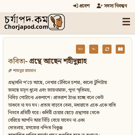
প্রবেশ
সদস্য নিবন্ধন
☰
অ+
অ-
কবিতা
- গ্রন্থে আছেন শহীদুল্লাহ
শামসুর রাহমান
গ্রন্থাবলি প’ড়ে আছে, লেখার টেবিলে চশমা, কালো টুপিটায়
জমছে মসৃণ ধুলো এবং জায়নামাজ, পুণ্য স্মৃতিময়,
নিবিড় গোটানো একপাশে। প্রাতরাশ ঠাণ্ডা হচ্ছে বলে কেউ
ডাকবে না ঘন ঘন। প্রত্যহ বাড়বে বেলা, মধ্যরাতে একে একে বাতি
নিভবে প্রতিটি ঘরে। কদিমী চেয়ার ছেড়ে গ্রন্থাগার থেকে
বেরিয়ে আপনি আর সিঁড়ি বেয়ে যাবেন না একা
দোতলায়, মগজের নন্দিত নিকুঞ্জ