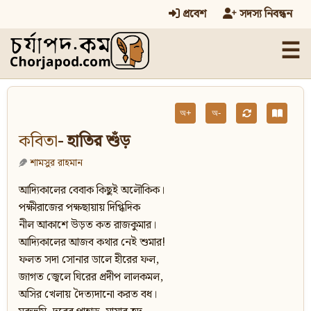
প্রবেশ
সদস্য নিবন্ধন
☰
অ+
অ-
কবিতা
- হাতির শুঁড়
শামসুর রাহমান
আদ্যিকালের বেবাক কিছুই অলৌকিক।
পক্ষীরাজের পক্ষছায়ায় দিগ্ধিদিক
নীল আকাশে উড়ত কত রাজকুমার।
আদ্যিকালের আজব কথার নেই শুমার!
ফলত সদা সোনার ডালে হীরের ফল,
জাগত জ্বেলে ঘিরের প্রদীপ লালকমল,
অসির খেলায় দৈত্যদানো করত বধ।