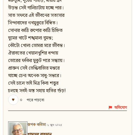
মরুভূমি, দূরের পাহাড়, মায়ার হ্রদ
উড়ন্ত সেই গালিচাটায় হচ্ছে পার।
সাত সফরে এই জীবনের সত্যসার
সিন্দাবাদের নখমুকুরে বিম্বিত।
সোনার কাঠি রুপোর কাঠি চিহ্নিত
ঘুমের খাটে শঙ্খমালা ঘুমন্ত;
কৌটো খোলা ভোমরা মরে জীবন্ত।
ঐরাবতের খেয়ালখুশির ধন্দায়
ভোরের ফকির মুকুট পরে সন্ধ্যায়।
প্রাক্তন সেই ভেল্কিবাজির মন্তরে
যাচ্ছে চেনা অনেক সাধু-সন্তরে।
সেই চালে ভাই মিত্র কিবা শত্তুর
চলছে সবই-মস্ত সহায় হাতির শুঁড়!
♥
০
পরে পড়বো
অভিযোগ
রূপক কবিতা
১ জুন ২০২৪
শামসুর রাহমান