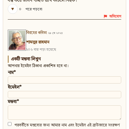
বন্ধ করে জীবন গচ্ছিত রাখি ফাটলে নিছক।
♥
০
পরে পড়বো
অভিযোগ
বিরহের কবিতা
২৮ মে ২০২৪
শামসুর রাহমান
২০৬ বার পড়া হয়েছে
একটি মন্তব্য লিখুন
আপনার ইমেইল ঠিকানা প্রকাশিত হবে না।
নাম*
ইমেইল*
মন্তব্য*
পরবর্তীতে মন্তব্যের জন্য আমার নাম এবং ইমেইল এই ব্রাউজারে সংরক্ষণ