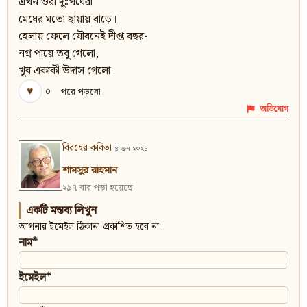
এখন ওরা দুঃখঘেরা
মেঘের মতো ছায়ায় বাড়ে।
হেলায় ফেলে যৌবনেই দীপ্ত বছর-
নগ্ন পায়ে তবু গেলো,
খুব একাকী উদাস গেলো।
♥
০
পরে পড়বো
অভিযোগ
বিরহের কবিতা
৪ জুন ২০২৪
শামসুর রাহমান
২৯৭ বার পড়া হয়েছে
একটি মন্তব্য লিখুন
আপনার ইমেইল ঠিকানা প্রকাশিত হবে না।
নাম*
ইমেইল*