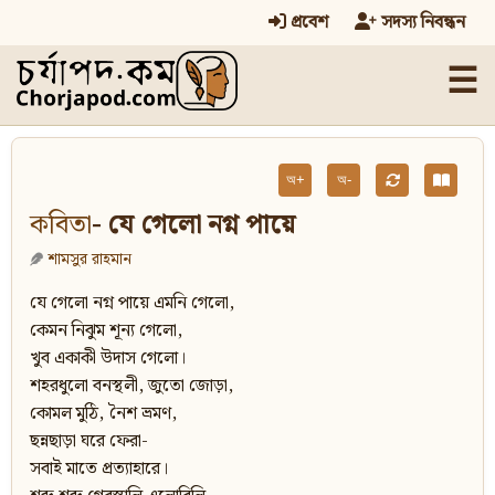
প্রবেশ
সদস্য নিবন্ধন
☰
অ+
অ-
কবিতা
- যে গেলো নগ্ন পায়ে
শামসুর রাহমান
যে গেলো নগ্ন পায়ে এমনি গেলো,
কেমন নিঝুম শূন্য গেলো,
খুব একাকী উদাস গেলো।
শহরধুলো বনস্থলী, জুতো জোড়া,
কোমল মুঠি, নৈশ ভ্রমণ,
ছন্নছাড়া ঘরে ফেরা-
সবাই মাতে প্রত্যাহারে।