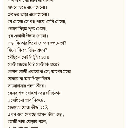
শব্দ শব্দ গেরস্থালি এলোবিলি
গুমরে ওঠে এলোমেলো।
প্রুফের তাড়া এলোমেলো।
যে গেলো সে নগ্ন পায়ে এমনি গেলো,
কেমন নিঝুম শূন্য গেলো,
খুব একাকী উদাস গেলো।
সত্তা কি তার ছিলো গোপন স্বপ্নমোড়া?
ছিলো কি সে রিক্ত শ্রমণ?
পৌঁছুলে সেই বিভূঁই ডেরায়
কেউ জেতে কি? কেউ কি হারে?
কেমন জেদী একরোখা সে; আগের মতো
তাকায় না আর পিছন ফিরে
ভালোবাসার গহন তীরে।
যেসব শব্দ সোহাগ ভরে ঘনিষ্ঠতায়
এসেছিলো তার নিকটে,
জ্যোৎস্নাধোয়া তীক্ষ্ম তটে,
এখন ওরা দেখছে আপন তীব্র ওড়া,
তেজী শাদা ঘোড়ার গমন,