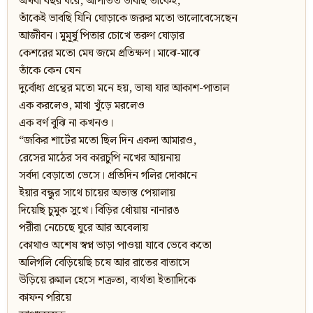
অথবা বছর ঘরে, আপাতত ভাবছি তাঁকেই,
তাঁকেই ভাবছি যিনি ঘোড়াকে জরুর মতো ভালোবেসেছেন
আজীবন। মুমূর্ষু পিতার চোখে তরুণ ঘোড়ার
কেশরের মতো মেঘ জমে প্রতিক্ষণ। মাঝে-মাঝে
তাঁকে কেন যেন
দুর্বোধ্য গ্রন্থের মতো মনে হয়, ভাষা যার আকাশ-পাতাল
এক করলেও, মাথা খুঁড়ে মরলেও
এক বর্ণ বুঝি না কখনও।
“জকির শার্টের মতো ছিল দিন একদা আমারও,
রেসের মাঠের সব কারচুপি নখের আয়নায়
সর্বদা বেড়াতো ভেসে। প্রতিদিন গলির দোকানে
ইয়ার বন্ধুর সাথে চায়ের অভ্যস্ত পেয়ালায়
দিয়েছি চুমুক সুখে। বিড়ির ধোঁয়ায় নানারঙ
পরীরা নেচেছে ঘুরে আর অবেলায়
কোথাও অশেষ স্বপ্ন ভাড়া পাওয়া যাবে ভেবে কতো
অলিগলি বেড়িয়েছি চষে আর রাতের বাতাসে
উড়িয়ে রুমাল হেসে শক্রতা, ব্যর্থতা ইত্যাদিকে
কাফন পরিয়ে