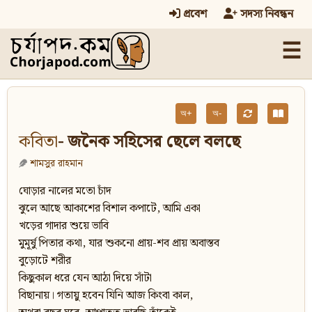
প্রবেশ
সদস্য নিবন্ধন
☰
অ+
অ-
কবিতা
- জনৈক সহিসের ছেলে বলছে
শামসুর রাহমান
ঘোড়ার নালের মতো চাঁদ
ঝুলে আছে আকাশের বিশাল কপাটে, আমি একা
খড়ের গাদার শুয়ে ভাবি
মুমূর্ষু পিতার কথা, যার শুকনো প্রায়-শব প্রায় অবাস্তব
বুড়োটে শরীর
কিছুকাল ধরে যেন আঠা দিয়ে সাঁটা
বিছানায়। গতায়ু হবেন যিনি আজ কিংবা কাল,