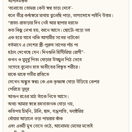
আপাদমস্তক
‘বলোতো তোমরা কেউ স্বপ্ন ভাড়া দেবে’-
বলে তীব্র কণ্ঠস্বরে মাথায় তুলেছি পাড়া, ভাগ্যদোষে পাইনি উত্তম।
“রাজা-রাজড়ার দিন নেই আর ছাপার হরফে
কত কিছু লেখা হয়, কানে আসে। ছোটো-বড়ো সব
এক হয়ে যাবে নাকি আগামীর সখের নাটকে!
বর্তমানে এ দেশের স্ত্রী-পুরুষ সাপের পাঁচ পা
হঠাৎ দেখেছে যেন। দিনগুলি হিস্টিরিয়া রোগী”-
কখন ও মুমূর্ষু পিতা ঘোড়ার উজ্জ্বল পিঠ ভেবে
সস্নেহে বুলোন হাত অতীতের বিস্তৃত শরীরে।
মাঝে-মাঝে গভীর রাত্তিতে
দেখেন অদ্ভুত স্বপ্নঃ কে এক কৃষ্ণাঙ্গ ঘোড়া উড়িয়ে কেশর
পেরিয়ে সুদূর
আগুন রঙের মাঠ তাঁকে নিতে আসে।
অথচ আমার স্বপ্নে রহস্যজনক ঘোড়া নয়,
কতিপয় চিম্‌নি, টালি, ছাদ, যন্ত্রপাতি, ফ্যাক্টরির
ধোঁয়ার আড়ালে ওড়া পায়রার ঝাঁক
এবং একটি মুখ ভেসে ওঠে, আলোময় মেঘের মতোই