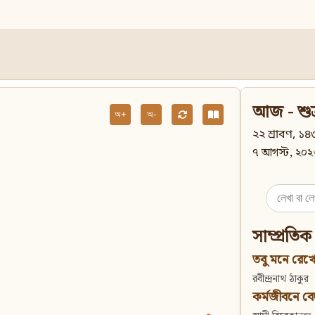
আজ - শুক
অ+
অ-
২২ শ্রাবণ, ১৪৩
৭ আগস্ট, ২০২
Search
for:
সাম্প্রতিক
তবু মনে রেখো
রবীন্দ্রনাথ ঠাকুর
কর্মজীবনে বেদান