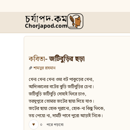
কবিতা
- জটিবুড়ির ছড়া
শামসুর রাহমান
থেনা থেনা থেনা ওমা বট পাকুড়ের থেনা,
আদ্যিকালের বটের ঝুড়ি জটিবুড়ির চেনা।
জটিবুড়ি জটিবুড়ি দোহাই ফিরে চাও,
ভরদুপুরে তোমার জটের ছায়া দিয়ে যাও।
জটের ছায়া হোক পুরানো, হোক-না কিছু ফিকে,
ভয় পেয়ো না, দামটি পাবে পুরো আড়াই সিকে।
♥
০
পরে পড়বো