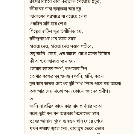
রুশের বিপ্লবে কারা করতালি পেয়েছে প্রচুর,
জীবনের নানা ছলাকলা আর দূর
আকাশের পরপারে যা রয়েছে লেখা
একদিন সবি যায় শেখা
শিল্পের জটিল সূত্র উন্মীলিত হয়,
রবীন্দ্রনাথের গান সময় সময়
হাওয়া দেয়, হাওয়া দেয় সত্তার গভীরে,
তবু জানি, মেয়ে, এত আলো মেখে মনের তিমিরে
কী আশ্চর্য আজও মনে হয়-
তোমার হাতের স্পর্শ, কপালের টিপ,
তোমার কণ্ঠের মৃদু গুনগুন ধ্বনি, হাসি, কালো
চুল আর অতল চোখের দুটি শিখা দিতে পারে যত আলো
তত আর দেয় নাকো অন্য কোনো জ্ঞানের প্রদীপ।
৩
জানি না রাত্রির কানে কার নাম প্রার্থনার মতো
বলো তুমি ঘন-ঘন অন্ধকার নিঃশ্বাসের স্বরে,
পুবের জানালা খুলে গুনগুন গান গেয়ে শেষে
যখন শয্যায় জ্বলে দেহ, কার মুখ ভেবে-ভেবে