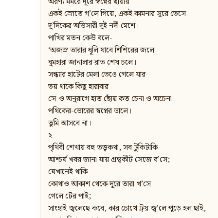
অরণ্য মর্মরে দূরে স্বপ্নের ছায়ায়
একই স্রোতে গ’লে গিয়ে, একই কামনার সুরে ভেসে
দু’দিকের অভিসারী দুই নদী মেশে।
পাখির মতন কেউ বলে-
‘অজস্র তারার ধূলি যাবে শিশিরের জলে
ঘুমহারা জানালার রাত শেষ চলে।
সন্ধ্যার হাটের মেলা ভেঙে গেলে যার
ভয় থাকে কিছু হারাবার
সে-ও অনুরাগে হাত ছোঁয় কত চেনা ও অচেনা
পথিকের-ভোরের স্বপ্নের ডালে।
তুমি আসবে না।
২
পৃথিবী শেখায় বহু তত্ত্বকথা, সব টুকিটাকি
আশ্চর্য খবর জানা যায় গ্রন্থকীট সেজে ব’সে;
যেখানেই থাকি
কোথাও আকাশ থেকে দূরে তারা খ’সে
গেলে টের পাই;
সাংহাই জ্বলেছে কবে, কার চোখে ট্রয় জ্ব’লে পুড়ে হল ছাই,