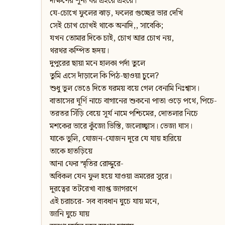
দক্ষিণের শূন্য ঘর প্রহরে প্রহরে।
যে-চোখে ফুলের ঝাড়, ফলের গুচ্ছের ভার দেখি
সেই চোখ চোখই থাকে অনাদি,, সাবেকি;
যখন তোমার দিকে চাই, চোখ আর চোখ নয়,
থরথর কম্পিত হৃদয়।
দুপুরের ছায়া মনে হালকা পর্দা তুলে
তুমি এসে দাঁড়ালে কি পিঠ-ছাওয়া চুলে?
শুধু ভুল ভেঙে দিতে ঘরময় বয়ে গেল বেনামি নিঃশ্বাস।
বাতাসের ঘূর্ণি নাচে বাগানের শুকনো পাতা ওড়ে পথে, পিচে-
তরতর সিঁড়ি বেয়ে সূর্য নামে পশ্চিমের, দোতলার নিচে
মশকের ভারে কুঁজো ভিস্তি, জলোচ্ছ্বাস। ভেজা ঘাস।
যাকে ভুলি, যোজন-যোজন দূরে যে যায় হারিয়ে
তাকে হাতড়িয়ে
আনা ফের স্মৃতির রোদ্দুরে-
অবিকল যেন ফুল হয়ে যাওয়া ভ্রমরের সুরে।
দূরত্বের তটরেখা ব্যাপ্ত জাগরণে
এই চরাচরে- সব ব্যবধান ঘুচে যায় মনে,
জানি ঘুচে যায়