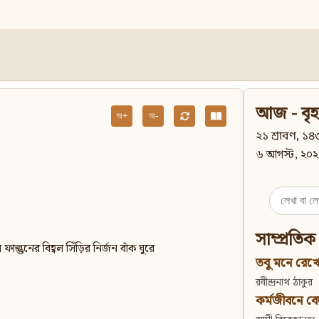
আজ - বৃহ
অ+
অ-
২১ শ্রাবণ, ১৪৩
৬ আগস্ট, ২০২
Search
for:
সাম্প্রতিক
াল্গুনের বিহ্বল সিঁড়ির নির্জন বাঁক ঘুরে
তবু মনে রেখো
রবীন্দ্রনাথ ঠাকুর
কর্মজীবনে বেদান