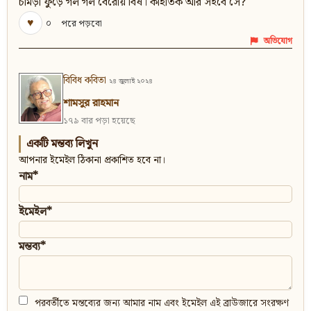
চামড়া ফুঁড়ে গল গল বেরোয় বিষ। কাঁহাতক আর সইবে সে?
♥
০
পরে পড়বো
অভিযোগ
বিবিধ কবিতা
২৪ জুলাই ২০২৪
শামসুর রাহমান
১৭৯ বার পড়া হয়েছে
একটি মন্তব্য লিখুন
আপনার ইমেইল ঠিকানা প্রকাশিত হবে না।
নাম*
ইমেইল*
মন্তব্য*
পরবর্তীতে মন্তব্যের জন্য আমার নাম এবং ইমেইল এই ব্রাউজারে সংরক্ষণ