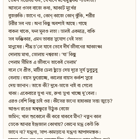
তেমন সরোবর কই, যেখানে মনোমুগ্ধকর শীতলতা?
আসলে ওসব বাজে কথা, আকাট মূর্খের
বুজরুকি। জানে না, কোন্‌ কাজে কোন্‌ ঝুঁকি, শরীর
টরীর সব নয়। অন্য কিছু অবশ্যই আছে। গাছে
বাকল থাকে, ফল মূলও লভ্য। ডালই একমাত্র, বাকি
সব ফক্কিকার, এমন ভাবার সুযোগ নেই সভ্য
মানুষের। শীঘ্র চ’লে যাবে ভেবে দীর্ঘ জীবনের আকাংক্ষা
দোলায় মাথা, ভোলায় নশ্বরতা। ‘যা’ কিছু
পেলাম সীমিত এ জীবনে তাকেই সেলাম’
বলে সে প্রীত, মাটির ঢেলা ছুঁড়ে দেয় দূরে সূর্য ডুবুডুবু
বেলায়। বয়স ফুরোচ্ছে, কালের বায়স কর্কশ সুরে
দেয় জানান। তাতে কী? দুধে-ভাতে নাই বা গেলো
থাকা। একেবারে ভূখা নয়, রুখা সুখা খাচ্ছে দু’বেলা।
এরও বেশি কিছু চাই ওর। কীসের জন্যে হাহাকার সত্তা জুড়ে?
আগুন রঙের অশ্বক্ষুরে উঠুক বেজে
জমিন; খাল শুকোলে কী করে থাকবে মীন? নতুন কাল
ডেকে আনার ইন্দ্রজাল কোথায়? কোনো মন্ত্র কেউ কি
জানে না? যন্ত্রণা, সাপ-কামড়ানো যন্ত্রণা আপাদমস্তক।