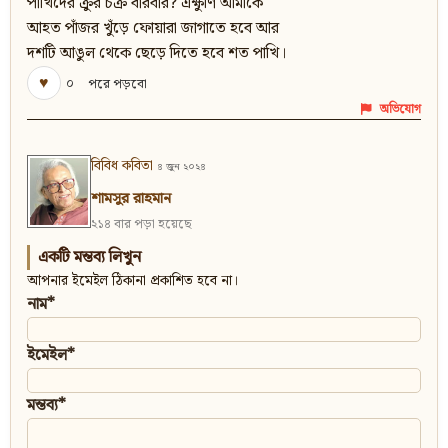
পাখিদের ক্রুর চক্র বারবার? এক্ষুণি আমাকে
আহত পাঁজর খুঁড়ে ফোয়ারা জাগাতে হবে আর
দশটি আঙুল থেকে ছেড়ে দিতে হবে শত পাখি।
♥
০
পরে পড়বো
অভিযোগ
বিবিধ কবিতা
৪ জুন ২০২৪
শামসুর রাহমান
২১৪ বার পড়া হয়েছে
একটি মন্তব্য লিখুন
আপনার ইমেইল ঠিকানা প্রকাশিত হবে না।
নাম*
ইমেইল*
মন্তব্য*