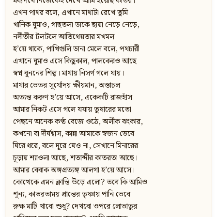
মধ্যপথে নিজেকেই দেখে আমি হয়েছি কাতর।
এখন পাথর বলে, এখানে মাথাটা রেখে তুমি
খানিক ঘুমাও, গাছতলা ডাকে ছায়া নেড়ে নেড়ে,
নদীতীর টলটলে আতিথেয়তার মখমল
হ’য়ে থাকে, পাখিগুলি ডানা মেলে বলে, পথচারী
এখানে ঘুমাও এসে কিছুকাল, পালকেরও আছে
স্বপ্ন বুননের শিল্প। মাথায় নিসর্গ গলে যায়।
মাথার ভেতর সূর্যোদয় ক্ষীয়মান, অস্তাচল
অত্যন্ত করুণ হ’য়ে আসে, একেকটি রাজহাঁস
আমার নিকট এসে গলে যযায় তুষারের মতো
পেছনে অনেক কণ্ঠ বেজে ওঠে, অলীক ঝংকার,
কখনো বা দীর্ঘশ্বাস, কান্না আমাকে স্বজন ভেবে
ঘিরে ধরে, বলে দূরে যেও না, সেখানে মিনারের
চূড়ায় শ্যাওলা আছে, শতাব্দীর কাতরতা আছে।
আমার বেবাক অঙ্গপ্রত্যঙ্গ আলগা হ’য়ে আসে।
কোত্থেকে এমন ক্লান্তি উড়ে এলো? তবে কি আমিও
শূন্য, কাতরতাময় প্রান্তের তৃষ্ণায় পানি ভেবে
রুক্ষ মাটি খাবো শুধু? দেখবো ওপরে লোভাতুর