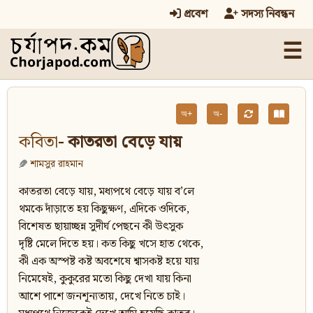
প্রবেশ
সদস্য নিবন্ধন
☰
অ+
অ-
কবিতা
- কাতরতা বেড়ে যায়
শামসুর রাহমান
কাতরতা বেড়ে যায়, মধ্যপথে বেড়ে যায় ব’লে
থমকে দাঁড়াতে হয় কিছুক্ষণ, এদিকে ওদিকে,
বিশেষত ছায়াচ্ছন্ন সুদীর্ঘ পেছনে কী উৎসুক
দৃষ্টি মেলে দিতে হয়। কত কিছু খসে হাত থেকে,
কী এক অস্পষ্ট কষ্ট অবশেষে শ্বাসকষ্ট হয়ে যায়
নিমেষেই, কুকুরের মতো কিছু দেখা যায় কিনা
আশে পাশে জনশূন্যতায়, দেখে নিতে চাই।