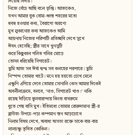
দিয়েছি বিদায়।
নিজে বেঁচে আছি বলে তৃপ্তি। আজকেও,
যখন আমার বুক বোমা-ধ্বস্ত শহরের মতো
হুবহু হওয়ার কথা, বৈরাগ্যে অরণ্যে
মুখ লুকানোর কথা আজকেও আমি
আয়নায় নিজের পরিপাটি প্রতিচ্ছবি দেখে সুখে
ঈষৎ হেসেছি; স্ত্রীর সাথে খুনসুটি
করে কিছুকাল গলিত গলির মোড়ে
তোফা ধরিয়েছি সিগারেট।
তুমি আজ সব ঈর্ষা দ্বন্দ্ব সব কলহের পরপারে। তুমি
নিস্পন্দ তোমার খাটে। মনে হয় হয়তো চোখ মেলে
এক্ষুণি এগিয়ে দেবে তোমার সোনালি কেস আমার দিকেই
অবলীলাক্রমে, বলবে, ‘নাও, সিগারেট খাও।‘ নাকি
রয়েছ দাঁড়িয়ে ঝুলবারান্দায় কিংবা বাথরুমে
ধুতে গেছ বাসি মুখ। ইতিমধ্যে তোমার রোরুদ্যমানা স্ত্রী-র
ব্লাউজ-উপচে-পড়া কম্পমান স্তন আড়চোখে
নিলাম বিষম দেখে, অবাধ্য অসভ্য রক্তে ডাকে বার-বার
লালচক্ষু তৃষিত কোকিল।