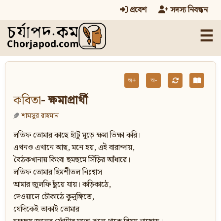
প্রবেশ
সদস্য নিবন্ধন
☰
অ+
অ-
কবিতা
- ক্ষমাপ্রার্থী
শামসুর রাহমান
লতিফ তোমার কাছে হাঁটু মুড়ে ক্ষমা ভিক্ষা করি।
এখনও এখানে আছ, মনে হয়, এই বারান্দায়,
বৈঠকখানায় কিংবা ছমছমে সিঁড়ির আঁধারে।
লতিফ তোমার হিমশীতল নিঃশ্বাস
আমার জুলফি ছুঁয়ে যায়। কড়িকাঠে,
দেওয়ালে চৌকাঠে কুলুঙ্গিতে,
যেদিকেই তাকাই তোমার