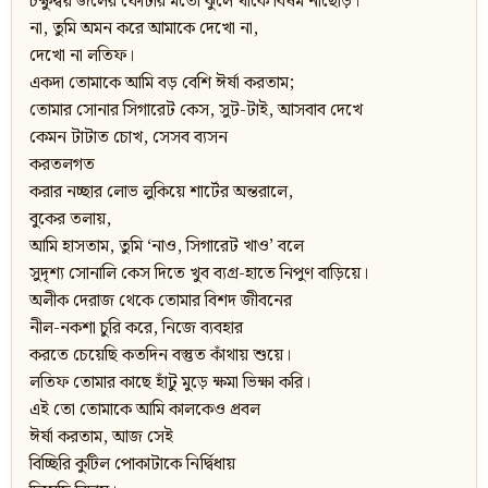
চক্ষুদ্বয় জলের ফোঁটার মতো ঝুলে থাকে বিষম নাছোড়।
না, তুমি অমন করে আমাকে দেখো না,
দেখো না লতিফ।
একদা তোমাকে আমি বড় বেশি ঈর্ষা করতাম;
তোমার সোনার সিগারেট কেস, সুট-টাই, আসবাব দেখে
কেমন টাটাত চোখ, সেসব ব্যসন
করতলগত
করার নচ্ছার লোভ লুকিয়ে শার্টের অন্তরালে,
বুকের তলায়,
আমি হাসতাম, তুমি ‘নাও, সিগারেট খাও’ বলে
সুদৃশ্য সোনালি কেস দিতে খুব ব্যগ্র-হাতে নিপুণ বাড়িয়ে।
অলীক দেরাজ থেকে তোমার বিশদ জীবনের
নীল-নকশা চুরি করে, নিজে ব্যবহার
করতে চেয়েছি কতদিন বস্তুত কাঁথায় শুয়ে।
লতিফ তোমার কাছে হাঁটু মুড়ে ক্ষমা ভিক্ষা করি।
এই তো তোমাকে আমি কালকেও প্রবল
ঈর্ষা করতাম, আজ সেই
বিচ্ছিরি কুটিল পোকাটাকে নির্দ্বিধায়