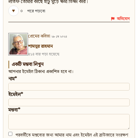
লতিফ তোমার কাছে হাঁটু মুড়ে ক্ষমা ভিক্ষা করি।
♥
০
পরে পড়বো
অভিযোগ
প্রেমের কবিতা
২৮ মে ২০২৪
শামসুর রাহমান
৪১৪ বার পড়া হয়েছে
একটি মন্তব্য লিখুন
আপনার ইমেইল ঠিকানা প্রকাশিত হবে না।
নাম*
ইমেইল*
মন্তব্য*
পরবর্তীতে মন্তব্যের জন্য আমার নাম এবং ইমেইল এই ব্রাউজারে সংরক্ষণ