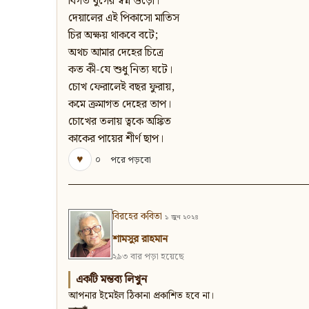
বিগত যুগের স্বপ্ন গুঁড়ো।
দেয়ালের এই পিকাসো মাতিস
চির অক্ষয় থাকবে বটে;
অথচ আমার দেহের চিত্রে
কত কী-যে শুধু নিত্য ঘটে।
চোখ ফেরালেই বছর ফুরায়,
কমে ক্রমাগত দেহের তাপ।
চোখের তলায় ত্বকে অঙ্কিত
কাকের পায়ের শীর্ণ ছাপ।
♥
০
পরে পড়বো
বিরহের কবিতা
১ জুন ২০২৪
শামসুর রাহমান
২৯৩ বার পড়া হয়েছে
একটি মন্তব্য লিখুন
আপনার ইমেইল ঠিকানা প্রকাশিত হবে না।