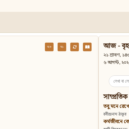
আজ - বৃহ
অ+
অ-
২১ শ্রাবণ, ১৪৩
৬ আগস্ট, ২০২
Search
for:
সাম্প্রতিক
তবু মনে রেখো
রবীন্দ্রনাথ ঠাকুর
কর্মজীবনে বেদান