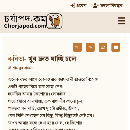
প্রবেশ
সদস্য নিবন্ধন
☰
অ+
অ-
কবিতা
- খুব দ্রুত যাচ্ছি চলে
শামসুর রাহমান
অনেক বছর আগে কোনও এক জাফরানী প্রান্তরে নিঃসঙ্গ
একটি গাছের নিচে তার সঙ্গে দেখা
হয়েছিল আমার কৈশোরে। লোকটার
গায়ে ছোঁড়া আলখাল্লা, এক মাথা দীর্ঘ কালো চুল,
গালভরা ঘন দাড়ি, চোখ দু’টো প্রদীপ্ত, উদাস,
যেন তিনি দেখছেন সব কিছু, কিন্তু কিছুতেই নেই মন।
‘যখন আমার সঙ্গে দেখা হয়ে গেল, হে কিশোর,