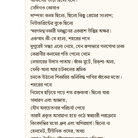
অফিসের তাড়া ছিলো বলে।
সেদিনও কোথাও
দাম্পত্য কলহ ছিলো, ছিলো কিছু প্রেমের সংলাপ;
নিউজপ্রিন্টের বুকে ছিলো
স্মরণমন্থনকারী ফাল্গুনের একরাশ উদ্ভিন্ন অক্ষর।
একস্মাৎ কী-যে হলো, শহরের পথে
দুপুরেই সন্ধ্যা এলো নেমে, যেন রূপান্তরে গলগোথা ঢাকা
কেরানীর কলমের গতি গেলো থেমে
লেজারের উদাস পাতায়। ঝাঁকা মুটে, রিক্‌শা-অলা,
ফেরি-অলা আর চটকলের শ্রমিক
চমকে উঠলো শিকারির গুলিবিদ্ধ পাখির ঝাঁকের মতো।
শহরের পথে
নিমেষে ছড়িয়ে পড়ে শত রক্তজবা। ছিলো যারা
সাধারণ এবং অজ্ঞাত,
যৌথ অবচেতনার পরিচর্যা পেয়ে
তারাই প্রকৃত অসামান্য হয়ে ওঠে স্বপ্নচারী পরাক্রমে
কিংবদন্তির মতো ধ্রুব এবং অপিরহার্য। ছিলো না
হেলমেট, টিউনিক ওদের, অথচ