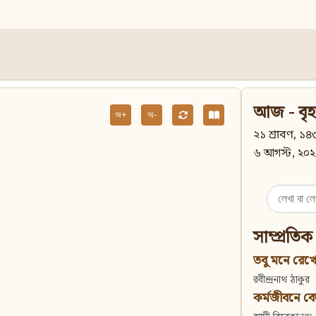
আজ - বৃহ
অ+
অ-
২১ শ্রাবণ, ১৪৩
৬ আগস্ট, ২০২
Search
for:
সাম্প্রতিক
তবু মনে রেখো
রবীন্দ্রনাথ ঠাকুর
কর্মজীবনে বেদান