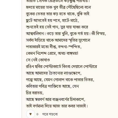
তারাও সৈনিক রৌদ্রজলে ঝড়ক্ষুব্ধ পরিখায়।
হৃদয়ে মায়ের ডাক খুব তীব্র পৌঁছেছিলো বলে
বুকের ভেতর তার ঝড় হতে থাকে, বুঝি তাই
ছুটে আসতেই হয় পথে, হাটে-মাঠে,
শুনতেই হয় সেই গান, সুর যায় যাঞ্চা করে
আত্মবলিদান। ওড়ে তার খুলি, বুকে গর্ত হয়। কী বিস্ময়,
সর্বদা দাঁড়িয়ে থাকে আমাদের স্মৃতির ভূগোলে
পতাকারই মতো দীপ্ত, বন্দনা-স্পন্দিত,
কেমন নিঃশব্দ প্রেমে, অথচ বাঙ্গময়!
সে নেই কোথাও
রঙিন ছবির পোস্টাকার্ডে কিংবা দেয়ালে পোস্টারে
আছে আমাদের চৈতন্যের ল্যাণ্ডস্কেপে,
গল্পে আছে, যেমন গোলাপ থাকে পাতার ভিতর,
কবিতার পবিত্র পংক্তিতে আছে, যেন
চির বরাভয়,
আছে স্বরবর্ণ আর ব্যঞ্জনবর্ণের চিদাকাশে,
তাই বর্ণমালা দিয়ে আজ তার কবর সাজাই।
♥
০
পরে পড়বো