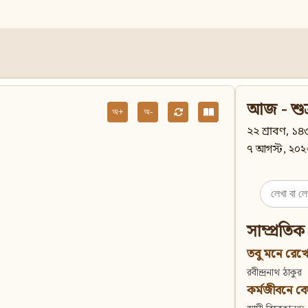
আজ - শুক
অ+
অ-
২২ শ্রাবণ, ১৪৩
৭ আগস্ট, ২০২
Search
for:
সাম্প্রতিক
তবু মনে রেখো
রবীন্দ্রনাথ ঠাকুর
কর্মজীবনে বেদান