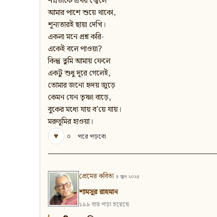
নগ্নতাকে প্রখর জ্বেলে
আমার পাশে শুয়ে থাকো,
শূন্যতারই ছায়া দেখি।
একলা মনে প্রশ্ন করি-
একেই বলে পাওয়া?
কিন্তু তুমি আমায় ফেলে
একটু শুধু দূরে গেলেই,
তোমার জন্যে হৃদয় জুড়ে
কেমন যেন তৃষ্ণা বাড়ে,
বুকের মধ্যে যায় ব’য়ে যায়।
মরুভূমির হাওয়া।
♥
০
পরে পড়বো
প্রেমের কবিতা
৪ জুন ২০২৪
শামসুর রাহমান
১৯৯ বার পড়া হয়েছে