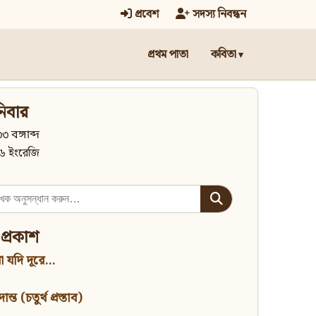
প্রবেশ
সদস্য নিবন্ধন
প্রথম পাতা
কবিতা
িবার
৩ বঙ্গাব্দ
৬ ইংরেজি
 প্রকাশ
 যদি দূরে...
্ত (চতুর্থ প্রস্তাব)