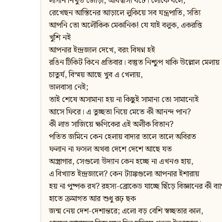
লাগান নিখুঁত জোড়া, অবিশ্বাস্য বটে। লোকে বলে,
রেখেছন আস্তিনের আড়ালে লুকিয়ে সব যন্ত্রপাতি, সত্যি
আপনি তো অলৌকিক মেকানিক! যে যাই বলুক, একরত্তি
খুশি নই
আপনার ইন্দ্রজাল দেখে, বরং বিষণ্ন হই
রঙিন টিকিট কিনে প্রতিবার। বস্তুত নিশ্চুপ থাকি উল্লোল মেলায়
চাতুর্য, বিস্ময় আছে খুব এ খেলায়,
ভালবাসা নেই;
তাই শেষে অসামান্য হয় না কিছুই সামান্য তো সামান্যেই
আসে ফিরে। এ তুচ্ছতা নিয়ে মেতে কী আনন্দ পান?
কী লাভ সাজিয়ে ক্ষণিকের এই অলীক বিতান?
পতিত জমিনে কেন হেলায় বাদ্যর তালে তালে অবিরত
ফলান না ফসল অথবা দেশে দেশে আছে যত
অস্ত্রাগার, সেগুলো উদ্যান কেন হচ্ছে না এখনও হায়,
এ বিখ্যাত ইন্দ্রজালে? কেন ট্যাঙ্কগুলো আপনার ইশারায়
হয় না পুষ্পক রথ? রহস্য-ব্রোকেড যাচ্ছে ছিঁড়ে বিজ্ঞানের কী ব্
হাতে ক্রমাগত আর শুধু রূঢ় ছক
জন্ম নেয় দেশ-দেশান্তরে; এলো বড় বেশি স্বচ্ছতার কাল,