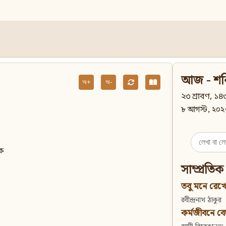
আজ - শন
অ+
অ-
২৩ শ্রাবণ, ১৪৩
৮ আগস্ট, ২০২
Search
াক
for:
সাম্প্রতিক
তবু মনে রেখো
রবীন্দ্রনাথ ঠাকুর
কর্মজীবনে বেদান