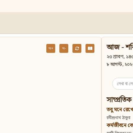
আজ - শন
অ+
অ-
২৩ শ্রাবণ, ১৪৩
৮ আগস্ট, ২০২
Search
for:
সাম্প্রতিক
তবু মনে রেখো
রবীন্দ্রনাথ ঠাকুর
কর্মজীবনে বেদান