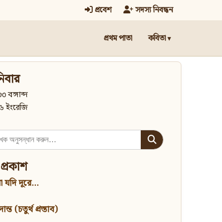
প্রবেশ
সদস্য নিবন্ধন
প্রথম পাতা
কবিতা
িবার
৩ বঙ্গাব্দ
৬ ইংরেজি
 প্রকাশ
 যদি দূরে...
্ত (চতুর্থ প্রস্তাব)