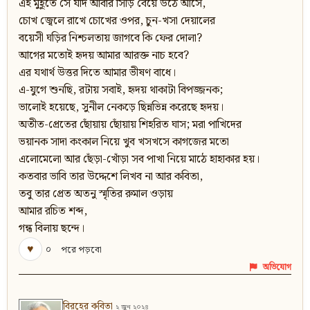
এই মুহূর্তে সে যদি আবার সিঁড়ি বেয়ে উঠে আসে,
চোখ জ্বেলে রাখে চোখের ওপর, চুন-খসা দেয়ালের
বয়েসী ঘড়ির নিশ্চলতায় জাগবে কি ফের দোলা?
আগের মতোই হৃদয় আমার আরক্ত নাচ হবে?
এর যথার্থ উত্তর দিতে আমার ভীষণ বাধে।
এ-যুগে শুনছি, রটায় সবাই, হৃদয় থাকাটা বিপজ্জনক;
ভালোই হয়েছে, সুনীল নেকড়ে ছিন্নভিন্ন করেছে হৃদয়।
অতীত-প্রেতের ছোঁয়ায় ছোঁয়ায় শিহরিত ঘাস; মরা পাখিদের
ভয়ানক সাদা কংকাল নিয়ে খুব খসখসে কাগজের মতো
এলোমেলো আর ছেঁড়া-খোঁড়া সব পাখা নিয়ে মাঠে হাহাকার হয়।
কতবার ভাবি তার উদ্দেশে লিখব না আর কবিতা,
তবু তার প্রেত অতনু স্মৃতির রুমাল ওড়ায়
আমার রচিত শব্দ,
গন্ধ বিলায় ছন্দে।
♥
০
পরে পড়বো
অভিযোগ
বিরহের কবিতা
২ জুন ২০২৪