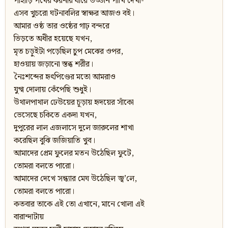
পাহাড়ি পথের ঝরনার ধারে উড্ডীন পাখি দেখা-
এসব খুচরো ঘটনাবলির স্বাক্ষর আজও বই।
আমার ওষ্ঠ তার ওষ্ঠের গাঢ় বন্দরে
ভিড়তে অধীর হয়েছে যখন,
মৃত চড়ুইটা পড়েছিল চুপ মেঝের ওপর,
হাওয়ায় জড়ানো স্তব্ধ শরীর।
নৈঃশব্দের হৃৎপিণ্ডের মতো আমরাও
যুগ্ম দোলায় কেঁপেছি শুধুই।
উথালপাথাল ঢেউয়ের চূড়ায় হৃদয়ের সাঁকো
ভেসেছে চকিতে একদা যখন,
দুপুরের লাল এজলাসে দুলে জারুলের শাখা
করেছিল বুঝি জজিয়াতি খুব।
আমাদের প্রেম ফুলের মতন উঠেছিল ফুটে,
তোমরা বলতে পারো।
আমাদের দেখে সন্ধ্যার মেঘ উঠেছিল জ্ব’লে,
তোমরা বলতে পারো।
কতবার তাকে এই তো এখানে, মানে খোলা এই
বারান্দাটায়