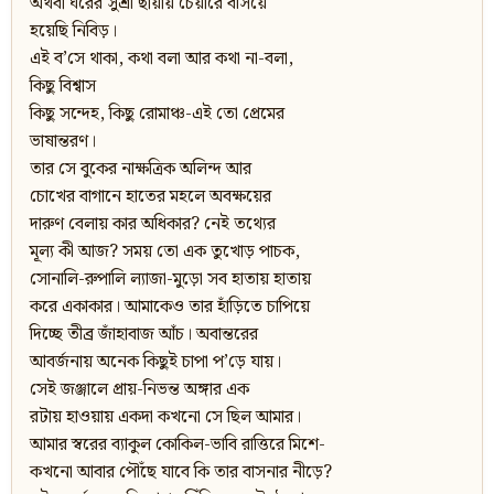
অথবা ঘরের সুশ্রী ছায়ায় চেয়ারে বসিয়ে
হয়েছি নিবিড়।
এই ব’সে থাকা, কথা বলা আর কথা না-বলা,
কিছু বিশ্বাস
কিছু সন্দেহ, কিছু রোমাঞ্চ-এই তো প্রেমের
ভাষান্তরণ।
তার সে বুকের নাক্ষত্রিক অলিন্দ আর
চোখের বাগানে হাতের মহলে অবক্ষয়ের
দারুণ বেলায় কার অধিকার? নেই তথ্যের
মূল্য কী আজ? সময় তো এক তুখোড় পাচক,
সোনালি-রুপালি ল্যাজা-মুড়ো সব হাতায় হাতায়
করে একাকার। আমাকেও তার হাঁড়িতে চাপিয়ে
দিচ্ছে তীব্র জাঁহাবাজ আঁচ। অবান্তরের
আবর্জনায় অনেক কিছুই চাপা প’ড়ে যায়।
সেই জঞ্জালে প্রায়-নিভন্ত অঙ্গার এক
রটায় হাওয়ায় একদা কখনো সে ছিল আমার।
আমার স্বরের ব্যাকুল কোকিল-ভাবি রাত্তিরে মিশে-
কখনো আবার পৌঁছে যাবে কি তার বাসনার নীড়ে?