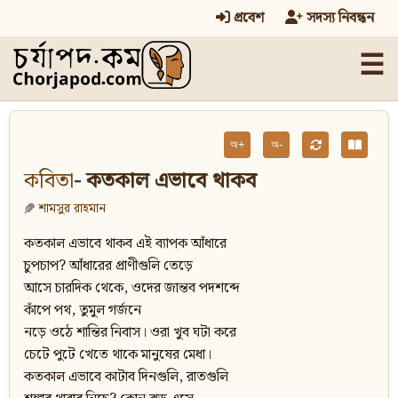
প্রবেশ
সদস্য নিবন্ধন
☰
অ+
অ-
কবিতা
- কতকাল এভাবে থাকব
শামসুর রাহমান
কতকাল এভাবে থাকব এই ব্যাপক আঁধারে
চুপচাপ? আঁধারের প্রাণীগুলি তেড়ে
আসে চারদিক থেকে, ওদের জান্তব পদশব্দে
কাঁপে পথ, তুমুল গর্জনে
নড়ে ওঠে শান্তির নিবাস। ওরা খুব ঘটা করে
চেটে পুটে খেতে থাকে মানুষের মেধা।
কতকাল এভাবে কাটাব দিনগুলি, রাতগুলি