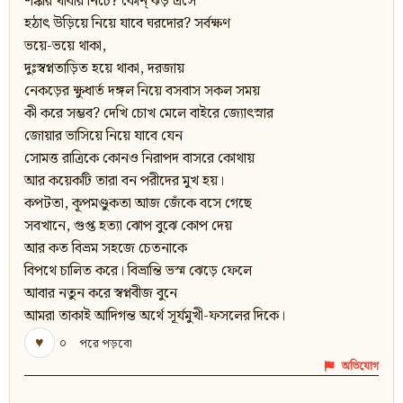
শঙ্কার থাবার নিচে? কোন্‌ ঝড় এসে
হঠাৎ উড়িয়ে নিয়ে যাবে ঘরদোর? সর্বক্ষণ
ভয়ে-ভয়ে থাকা,
দুঃস্বপ্নতাড়িত হয়ে থাকা, দরজায়
নেকড়ের ক্ষুধার্ত দঙ্গল নিয়ে বসবাস সকল সময়
কী করে সম্ভব? দেখি চোখ মেলে বাইরে জ্যোৎস্নার
জোয়ার ভাসিয়ে নিয়ে যাবে যেন
সোমত্ত রাত্রিকে কোনও নিরাপদ বাসরে কোথায়
আর কয়েকটি তারা বন পরীদের মুখ হয়।
কপটতা, কূপমণ্ডুকতা আজ জেঁকে বসে গেছে
সবখানে, গুপ্ত হত্যা ঝোপ বুঝে কোপ দেয়
আর কত বিভ্রম সহজে চেতনাকে
বিপথে চালিত করে। বিভ্রান্তি ভস্ম ঝেড়ে ফেলে
আবার নতুন করে স্বপ্নবীজ বুনে
আমরা তাকাই আদিগন্ত অর্থে সূর্যমুখী-ফসলের দিকে।
♥
০
পরে পড়বো
অভিযোগ