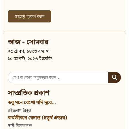
আজ - সোমবার
২৫ শ্রাবণ, ১৪৩৩ বঙ্গাব্দ
১০ আগস্ট, ২০২৬ ইংরেজি
Search
for:
সাম্প্রতিক প্রকাশ
তবু মনে রেখো যদি দূরে...
রবীন্দ্রনাথ ঠাকুর
কর্মজীবনে বেদান্ত (চতুর্থ প্রস্তাব)
স্বামী বিবেকানন্দ