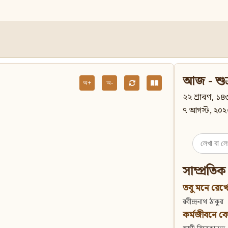
আজ - শুক
অ+
অ-
২২ শ্রাবণ, ১৪৩
৭ আগস্ট, ২০২
Search
for:
সাম্প্রতিক
তবু মনে রেখো
রবীন্দ্রনাথ ঠাকুর
কর্মজীবনে বেদান