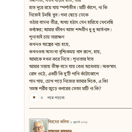
সমর্পিতা; যতই বাড়াই হাত, তার
হাত দূরে রয়ে যায় স্পর্শাতীত। মাটি কাঁপে, না কি
নিজেই টলছি খুব। গলা ছেড়ে ডেকে
ওঠার বাসনা তীব্র, অথচ হঠাৎ যেন হারিয়ে ফেলেছি
কণ্ঠস্বর; আমার জীবন আজ শব্দহীন ধু ধু আর্তনাদ।
শূন্যতাই চায় সারাক্ষণ
কখনও অস্ত্রের নাচ হয়ে,
কখনওবা অসংখ্য বৃশ্চিকময় খাদ রূপে, হায়,
আমাকে দখল করে নিতে। শূন্যতার দাঁত
আমার সত্তায় তীক্ষ্ণ বসে যায় বেলা অবেলায়। অকস্মাৎ
রোদ ওঠে, একটি কি দু’টি পাখি কাঁটাঝোপে
গান গায়, চোখ পড়ে নিজের জামার দিকে, এ কি!
সমস্ত শরীর জুড়ে কবরের ভেজা মাটি না কি?
♥
০
পরে পড়বো
বিরহের কবিতা
৯ জুলাই ২০২৪
শামসুর রাহমান