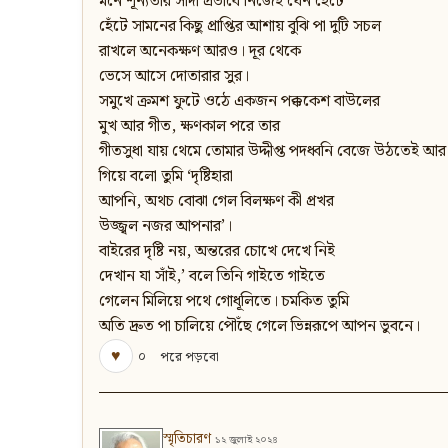
মনে শূন্যতার সাদা প্রভাবে নিজেই যেন হেঁটে
হেঁটে সামনের কিছু প্রাপ্তির আশায় বুঝি পা দুটি সচল
রাখলে অনেকক্ষণ আরও। দূর থেকে
ভেসে আসে দোতারার সুর।
সমুখে ক্রমশ ফুটে ওঠে একজন পক্ককেশ বাউলের
মুখ আর গীত, ক্ষণকাল পরে তার
গীতসুধা যায় থেমে তোমার উদ্দীপ্ত পদধ্বনি বেজে উঠতেই আর
গিয়ে বলো তুমি ‘দৃষ্টিহারা
আপনি, অথচ বোঝা গেল বিলক্ষণ কী প্রখর
উজ্জ্বল নজর আপনার’।
বাইরের দৃষ্টি নয়, অন্তরের চোখে দেখে নিই
দেখান যা সাঁই,’ বলে তিনি গাইতে গাইতে
গেলেন মিলিয়ে পথে গোধূলিতে। চমকিত তুমি
অতি দ্রুত পা চালিয়ে পৌঁছে গেলে ভিন্নরূপে আপন ভুবনে।
♥
০
পরে পড়বো
স্মৃতিচারণ
১২ জুলাই ২০২৪