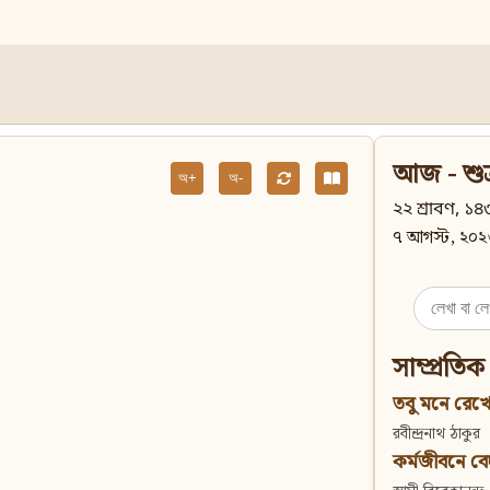
আজ - শুক
অ+
অ-
২২ শ্রাবণ, ১৪৩
৭ আগস্ট, ২০২
Search
for:
সাম্প্রতিক
তবু মনে রেখো
রবীন্দ্রনাথ ঠাকুর
কর্মজীবনে বেদান