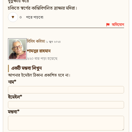
বুভুক্ষায় ঝরে
চকিতে স্বর্গের কান্তিবিগলিত দ্রাক্ষার মদিরা।
♥
০
পরে পড়বো
অভিযোগ
বিবিধ কবিতা
১ জুন ২০২৪
শামসুর রাহমান
৬২০ বার পড়া হয়েছে
একটি মন্তব্য লিখুন
আপনার ইমেইল ঠিকানা প্রকাশিত হবে না।
নাম*
ইমেইল*
মন্তব্য*