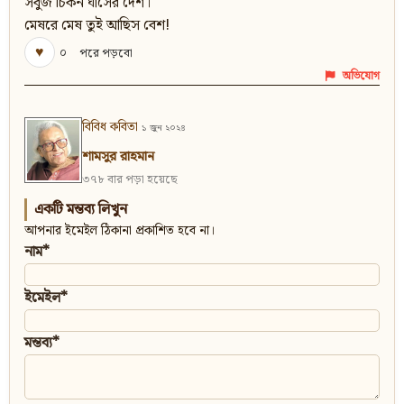
সবুজ চিকন ঘাসের দেশ।
মেষরে মেষ তুই আছিস বেশ!
♥
০
পরে পড়বো
অভিযোগ
বিবিধ কবিতা
১ জুন ২০২৪
শামসুর রাহমান
৩৭৮ বার পড়া হয়েছে
একটি মন্তব্য লিখুন
আপনার ইমেইল ঠিকানা প্রকাশিত হবে না।
নাম*
ইমেইল*
মন্তব্য*