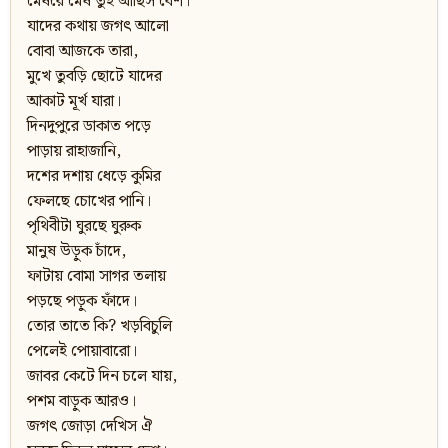
মেষরে মেষ তুই আছিস বেশ।
যাদের কথায় জগৎ আলো
বোবা আজকে তারা,
মুখে তুবড়ি ছোটে যাদের
আকাট মূর্খ যারা।
দিনদুপুরে ডাকাত পড়ে
পাড়ায় রাহাজানি,
দশের দশায় ধেড়ে কুমির
ফেলছে চোখের পানি।
পৃথিবীটা ঘুরছে ঘুরুক
মানুষ উড়ুক চাঁদে,
ফাটায় বোমা সাগর তলায়
পড়ছে পড়ুক ফাঁদে।
তোর তাতে কি? খড়বিচুলি
পেলেই পোয়াবারো।
জাবর কেটে দিন চলে যায়,
পশম বাড়ুক আরও।
জগৎ জোড়া দেখিস ঐ