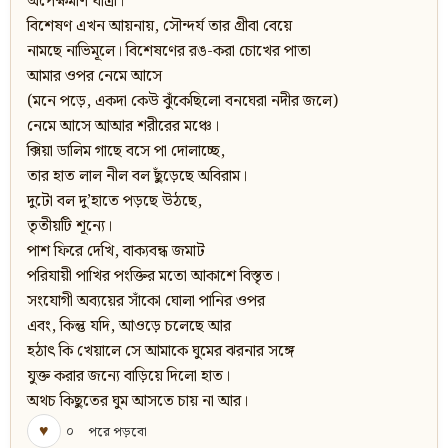
অপেক্ষমাণ যাত্রী।
বিশেষণ এখন আয়নায়, সৌন্দর্য তার গ্রীবা বেয়ে
নামছে নাভিমূলে। বিশেষণের রঙ-করা চোখের পাতা
আমার ওপর নেমে আসে
(মনে পড়ে, একদা কেউ ঝুঁকেছিলো বনঘেরা নদীর জলে)
নেমে আসে আআর শরীরের মঞ্চে।
ক্সিয়া ডালিম গাছে বসে পা দোলাচ্ছে,
তার হাত লাল নীল বল ছুঁড়েছে অবিরাম।
দুটো বল দু’হাতে পড়ছে উঠছে,
তৃতীয়টি শূন্যে।
পাশ ফিরে দেখি, বাক্যবন্ধ জমাট
পরিযায়ী পাখির পংক্তির মতো আকাশে বিস্তৃত।
সংযোগী অব্যয়ের সাঁকো ঘোলা পানির ওপর
এবং, কিন্তু যদি, আওড়ে চলেছে আর
হঠাৎ কি খেয়ালে সে আমাকে ঘুমের ঝরনার সঙ্গে
যুক্ত করার জন্যে বাড়িয়ে দিলো হাত।
অথচ কিছুতের ঘুম আসতে চায় না আর।
♥
০
পরে পড়বো