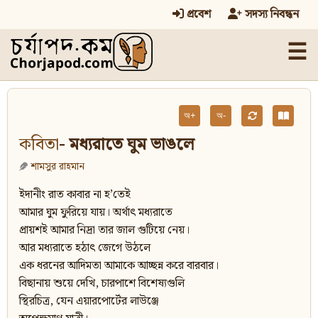
প্রবেশ
সদস্য নিবন্ধন
☰
অ+
অ-
কবিতা
- মধ্যরাতে ঘুম ভাঙলে
শামসুর রাহমান
ইদানীং রাত কাবার না হ’তেই
আমার ঘুম ফুরিয়ে যায়। অর্থাৎ মধ্যরাতে
প্রায়শই আমার নিদ্রা তার জাল গুটিয়ে নেয়।
আর মধ্যরাতে হঠাৎ জেগে উঠলে
এক ধরনের আদিমতা আমাকে আচ্ছন্ন করে বারবার।
বিছানায় শুয়ে দেখি, চারপাশে বিশেষ্যগুলি
স্থিরচিত্র, যেন এয়ারপোর্টের লাউঞ্জে