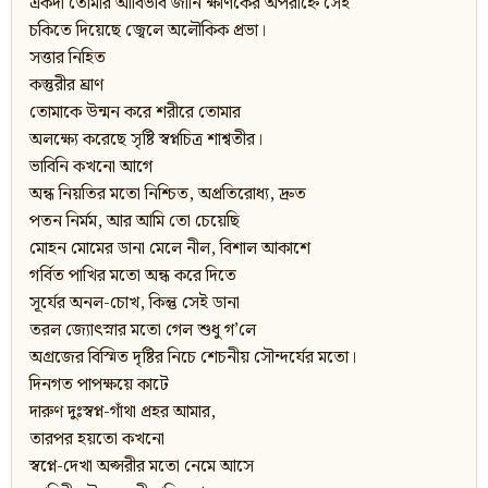
একদা তোমার আবির্ভাব জানি ক্ষণিকের অপরাহ্নে সেই
চকিতে দিয়েছে জ্বেলে অলৌকিক প্রভা।
সত্তার নিহিত
কস্তুরীর ঘ্রাণ
তোমাকে উন্মন করে শরীরে তোমার
অলক্ষ্যে করেছে সৃষ্টি স্বপ্নচিত্র শাশ্বতীর।
ভাবিনি কখনো আগে
অন্ধ নিয়তির মতো নিশ্চিত, অপ্রতিরোধ্য, দ্রুত
পতন নির্মম, আর আমি তো চেয়েছি
মোহন মোমের ডানা মেলে নীল, বিশাল আকাশে
গর্বিত পাখির মতো অন্ধ করে দিতে
সূর্যের অনল-চোখ, কিন্তু সেই ডানা
তরল জ্যোৎস্নার মতো গেল শুধু গ’লে
অগ্রজের বিস্মিত দৃষ্টির নিচে শেচনীয় সৌন্দর্যের মতো।
দিনগত পাপক্ষয়ে কাটে
দারুণ দুঃস্বপ্ন-গাঁথা প্রহর আমার,
তারপর হয়তো কখনো
স্বপ্নে-দেখা অপ্সরীর মতো নেমে আসে