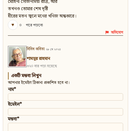
মোহিনী সৌজন্যময়ী রাত্রি, আর
তখনও তোমার শেষ দৃষ্টি
হীরের মতন জ্বলে মনের খনিজ অন্ধকারে।
♥
০
পরে পড়বো
অভিযোগ
বিবিধ কবিতা
২৮ মে ২০২৪
শামসুর রাহমান
৩২০ বার পড়া হয়েছে
একটি মন্তব্য লিখুন
আপনার ইমেইল ঠিকানা প্রকাশিত হবে না।
নাম*
ইমেইল*
মন্তব্য*