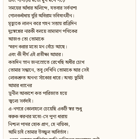
এবং পাপড়ির মতো মুখ মনে পড়ে
সময়ের আঁধার অলিন্দে, যতবার সর্বনাশা
গোলকধাঁধায় ঘুরি অবিরাম ভবিষ্যৎহীন।
মৃত্যুকে লালন করে গহন সত্তায় রাত্রিদিন
দুঃস্বপ্নের নারকী বলয়ে ভ্রাম্যমাণ পথিকের
আজও তো তোমাকে
স্মরণ করার মতো মন বেঁচে আছে।
এবং কী দীর্ঘ এই প্রতীক্ষা আমার।
কতদিন স্নান জনস্রোতে রেখেছি অধীর চোখ
তোমার সন্ধানে, তবু দেখিনি তোমাকে আর সেই
লোকশ্রুত অনন্য সাঁকোর ধারে। অথচ তুমিই
আমার ধ্যানের
সুনীল আকাশে কত পারিজাত হয়ে
জ্বলো সর্বদাই।
এ-নগরে কোলাহলে চেয়েছি একটি স্বর শুধু
ঝরুক ঝরনার মতো-সে পুণ্য ধারায়
নিশ্চল পাথর হোক প্রাণ, হে নায়িকা,
আমি চাই তোমার উজ্জ্বল আবির্ভাব।