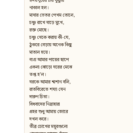
হৃদয়পুরের চার কুঠুরি
নাকাল হল।
মাথার ভেতর পেখম তোলে,
চঞ্চু রাখে ঘাড়ে মুখে,
রক্ত মোছে।
চঞ্চু থেকে ঝরায় কী-যে,
ঠুকরে বেড়ায় অনেক কিছু
মাতাল হয়ে।
ব্যগ্র আমার পায়ের ছাপে
একলা ঝোড়ো ঘরের মেঝে
তপ্ত হ’ল।
ঘরকে আমার শ্মশান বলি,
রাতবিরেতে শয্যা যেন
দারুণ চিতা।
বিধবাদের নিদ্রাহারা
প্রহর শুধু আমায় জোরে
দখল করে।
তীব্র চোখের ময়ূরগুলো