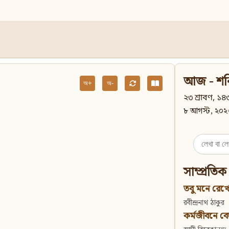
আজ - শন
অ+
অ-
২৩ শ্রাবণ, ১৪৩
৮ আগস্ট, ২০২
Search
for:
সাম্প্রতিক
তবু মনে রেখো
রবীন্দ্রনাথ ঠাকুর
কর্মজীবনে বেদান