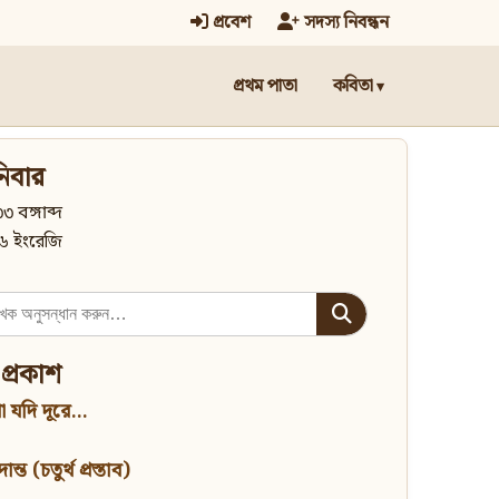
প্রবেশ
সদস্য নিবন্ধন
প্রথম পাতা
কবিতা
িবার
৩ বঙ্গাব্দ
৬ ইংরেজি
 প্রকাশ
 যদি দূরে...
্ত (চতুর্থ প্রস্তাব)