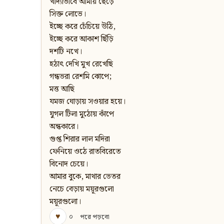
খাদ্যাভাবে আমায় ছেঁড়ে
সিক্ত লোভে।
ইচ্ছে করে চেঁচিয়ে উঠি,
ইচ্ছে করে আকাশ ছিঁড়ি
দশটি নখে।
হঠাৎ দেখি মুখ রেখেছি
গন্ধভরা রেশমি ঝোপে;
মত্ত আছি
যমজ ঘোড়ায় সওয়ার হয়ে।
যুগল টিলা মুঠোয় কাঁপে
অন্ধকারে।
গুপ্ত শিরার লাল মদিরা
ফেনিয়ে ওঠে রাতবিরেতে
বিনোদ চেয়ে।
আমার বুকে, মাথার ভেতর
নেচে বেড়ায় ময়ূরগুলো
ময়ূরগুলো।
♥
০
পরে পড়বো