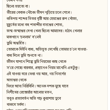
কেমন নগর
ছিলো হয়তো বা।
তীরের বেবাক নৌকো ভীষণ পুড়িয়ে চলে গেলে।
কতিপয় শব্দের ভিতর বৃষ্টি আর হেমন্তের রূপ খোঁজা,
মুহূর্তের মধ্যে বহু শতাব্দীর বসন্তের শোভা,
জন্ম-জন্মান্তর দেখা খেলা ছিলো আমাদের। হঠাৎ খেলার
মাঝখানে ‘চললাম’ ব’লেই
তুমি অন্তর্হিত।
তোমাকে দিইনি বাধা, অভিভূত দেখেছি তোমার চ’লে যাওয়া-
বাধা দিলে তুমি শুনতে না।
জীবন যাপনে শিল্পে তুমি নিয়মের কাছ থেকে
স’রে গেছো বারবার, প্রস্থানেও নিয়ম মানোনি এতটুকু।
এই যাওয়া ঘরে ফেরা নয় আর, নয় নিসর্গের
অভ্যন্তর থেকে
ফিরে আসা নিরিবিলি। অনেক দশক মুছে যাবে
নিশীথের রেস্তোরাঁর আলোর মতন,
তবুও প্রত্যাবর্তন অতি গাঢ় কুয়াশায় ডুবে
থাকবে সর্বদা।