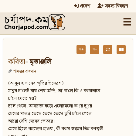
প্রবেশ
সদস্য নিবন্ধন
☰
অ+
অ-
কবিতা
- মৃতাঞ্জলি
শামসুর রাহমান
(আবুল হাসানের স্মৃতির উদ্দেশে)
মানুষ চ’লেই যায় শেষ অব্দি, তা’ ব’লে কি এ রকমভাবে
চ’লে যেতে হয়?
চলে গেলে, আমাদের বড়ো এলোমেলো ক’রে দূ’রে
মেঘের পালঙ্ক ভেসে ভেসে ভেসে তুমি চ’লে গেলে
আরো বেশি মেঘের ভেতরে।
মেঘে ছিলো রহস্যের হাওয়া, কী রকম স্বপ্নময় ভিন্ন বনস্থলী