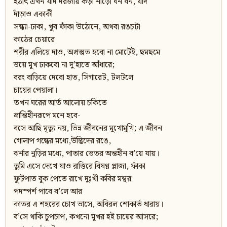
হঠাৎ এখন যদি দরজায় কড়া নাড়ো ঘন ঘন, যদি
দাঁড়াও একাকী
সন্ধ্যা-ঢাকা, খুব ফাঁকা উঠোনে, অথবা রঙচটা
কাঠের চেয়ারে
শরীর এলিয়ে দাও, অপ্রস্তুত হবো না মোটেই, ছমছমে
ভয়ে মুখ ঢাকবো না দু’হাতে আঁধারে;
বরং বাড়িয়ে দেবো হাত, সিগারেট, টলটলে
চায়ের পেয়ালা।
তখন ঘরের আর্ত আলোয় চকিতে
ভ্রান্তিহীনরূপে মনে হবে-
বসে আছি মৃত্যু নয়, ভিন্ন জীবনের মুখোমুখি; এ জীবন
গোলাপ গন্ধের মধ্যে,উদ্ভিদের রঙে,
ঝর্নার নুড়ির মধ্যে, পাতার ভেতর অন্তহীন ব’য়ে যায়।
তুমি এসে দেখে যাও রাত্তিরে বিষণ্ণ প্লাজা, ফাঁকা
ফুটপাত বুক পেতে রাখে দুঃখী কবির মন্থর
পদস্পর্শ পাবে ব’লে আর
কাতর এ শহরের চোখ ভাসে, অবিরল শোকার্ত ধারায়।
ব’সে থাকি চুপচাপ, কখনো মুখর হই চায়ের আসরে;