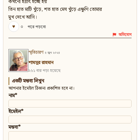
কখনো হঠাৎ ইচ্ছে হয়
তিন হাত মাটি খুঁড়ে, শত হাত মেঘ খুঁড়ে এক্ষুণি তোমার
মুখ দেখে আসি।
♥
০
পরে পড়বো
অভিযোগ
স্মৃতিচারণ
৪ জুন ২০২৪
শামসুর রাহমান
২৬১ বার পড়া হয়েছে
একটি মন্তব্য লিখুন
আপনার ইমেইল ঠিকানা প্রকাশিত হবে না।
নাম*
ইমেইল*
মন্তব্য*