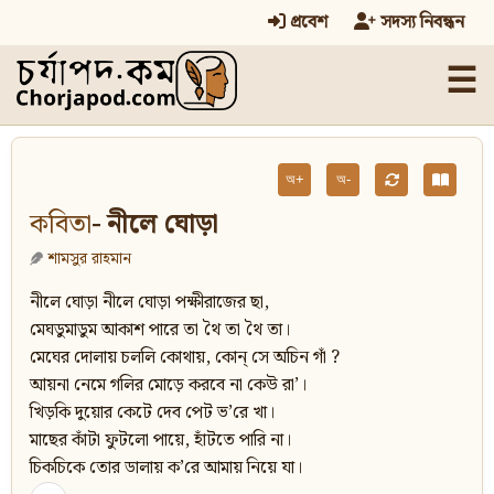
প্রবেশ
সদস্য নিবন্ধন
☰
অ+
অ-
কবিতা
- নীলে ঘোড়া
শামসুর রাহমান
নীলে ঘোড়া নীলে ঘোড়া পক্ষীরাজের ছা,
মেঘডুমাডুম আকাশ পারে তা থৈ তা থৈ তা।
মেঘের দোলায় চললি কোথায়, কোন্ সে অচিন গাঁ ?
আয়না নেমে গলির মোড়ে করবে না কেউ রা’।
খিড়কি দুয়োর কেটে দেব পেট ভ’রে খা।
মাছের কাঁটা ফুটলো পায়ে, হাঁটতে পারি না।
চিকচিকে তোর ডালায় ক’রে আমায় নিয়ে যা।