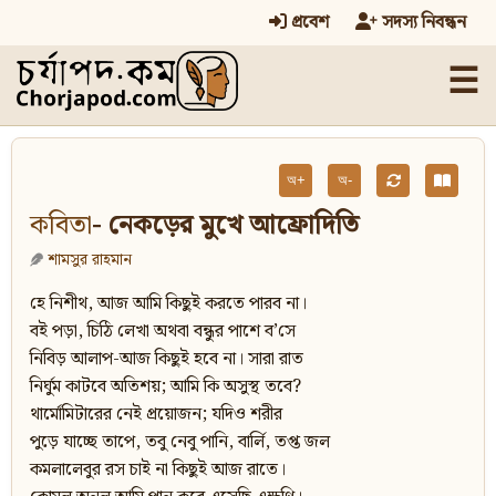
প্রবেশ
সদস্য নিবন্ধন
☰
অ+
অ-
কবিতা
- নেকড়ের মুখে আফ্রোদিতি
শামসুর রাহমান
হে নিশীথ, আজ আমি কিছুই করতে পারব না।
বই পড়া, চিঠি লেখা অথবা বন্ধুর পাশে ব’সে
নিবিড় আলাপ-আজ কিছুই হবে না। সারা রাত
নির্ঘুম কাটবে অতিশয়; আমি কি অসুস্থ তবে?
থার্মোমিটারের নেই প্রয়োজন; যদিও শরীর
পুড়ে যাচ্ছে তাপে, তবু নেবু পানি, বার্লি, তপ্ত জল
কমলালেবুর রস চাই না কিছুই আজ রাতে।