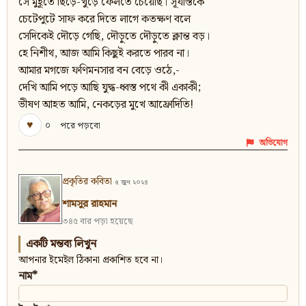
সে মুহূর্তে ছিঁড়ে-খুঁড়ে ফেলতে চেয়েছি। সূর্যাস্তকে
চেটেপুটে সাফ করে দিতে লাগে কতক্ষণ বলে
সেদিকেই দৌড়ে গেছি, দৌড়ুতে দৌড়ুতে ক্লান্ত বড়।
হে নিশীথ, আজ আমি কিছুই করতে পারব না।
আমার মগজে ফণিমনসার বন বেড়ে ওঠে,-
দেখি আমি পড়ে আছি যুদ্ধ-ধ্বস্ত পথে কী একাকী;
ভীষণ আহত আমি, নেকড়ের মুখে আফ্রোদিতি!
♥
০
পরে পড়বো
অভিযোগ
প্রকৃতির কবিতা
৫ জুন ২০২৪
শামসুর রাহমান
৩৪৫ বার পড়া হয়েছে
একটি মন্তব্য লিখুন
আপনার ইমেইল ঠিকানা প্রকাশিত হবে না।
নাম*