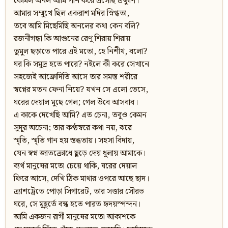
কোমল অনল আমি পান করে এসেছি এক্ষুণি।
আমার সম্মুখে ছিল একরাশ মদির স্নিগ্ধতা,
তবে আমি মিছেমিছি অনলের কথা কেন বলি?
রজনীগন্ধা কি আগুনের রেণু শিরায় শিরায়
তুমুল ছড়াতে পারে এই মতো, হে নিশীথ, বলো?
ঘর কি সমুদ্র হতে পারে? নইলে কী করে সেখানে
সহজেই আফ্রোদিতি আসে তার সমস্ত শরীরে
স্বপ্নের মতন ফেনা নিয়ে? যখন সে এলো ভেসে,
ঘরের দেয়াল মুছে গেল; গেল উবে আসবাব।
এ কাকে দেখেছি আমি? এত চেনা, তবুও কেমন
সুদূর অচেনা; তার কণ্ঠস্বরে কথা নয়, ঝরে
স্মৃতি, স্মৃতি গান হয় স্তব্ধতায়। সহসা বিদায়,
যেন স্বপ্ন জাতক্রোধে ছুড়ে দেয় ধুলায় আমাকে।
ব্যর্থ মানুষের মতো চেয়ে থাকি, ঘরের দেয়াল
ফিরে আসে, দেখি ঠিক মাথার ওপরে আছে ছাদ।
ত্র্যাশট্রেতে পোড়া সিগারেট, তার সত্তার সৌরভ
ঘরে, সে মুহূর্তে বন্ধ হতে পারত হৃদয়স্পন্দন।
আমি একজন রাগী মানুষের মতো আকাশকে