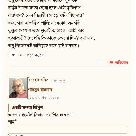
তবু কেন মধ্যরাতে ক্রূর অন্ধকারে শূন্যতায়
বঙ্কিম চাঁদের মতো ছোরা দুলে ওঠে দৃষ্টিপথে
বারংবার? কেন নিদ্রাহীন প’ড়ে থাকি বিছানায়?
কখনোবা আতঙ্কিত পালিয়ে বেড়াই, এমনকি
কুকুর দেখেও ভয়ে লুকাই আড়ালে। আমি কার
হত্যাকারী? দেখেছি কি তাকে কোনো দিন? বলা দায়,
তবু নিজেকেই অভিযুক্ত করে যাই বারবার।
♥
০
পরে পড়বো
অভিযোগ
বিরহের কবিতা
৫ জুন ২০২৪
শামসুর রাহমান
২১৩ বার পড়া হয়েছে
একটি মন্তব্য লিখুন
আপনার ইমেইল ঠিকানা প্রকাশিত হবে না।
নাম*